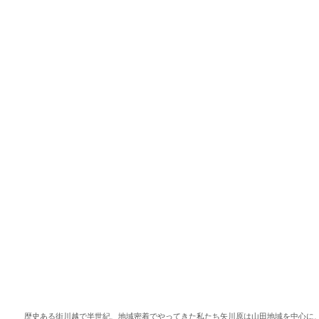
歴史ある街川越で半世紀、地域密着でやってきた私たち矢川原は山田地域を中心に