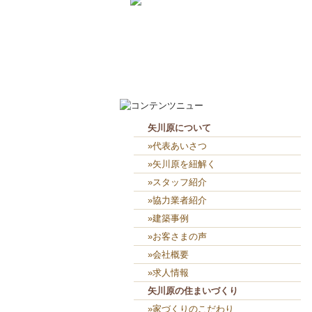
2026-8-8
見学会に密かに参加（笑）...
2026-8-7
お役目（笑）コーナー造り終...
矢川原について
»代表あいさつ
»矢川原を紐解く
»スタッフ紹介
»協力業者紹介
»建築事例
»お客さまの声
»会社概要
»求人情報
矢川原の住まいづくり
»家づくりのこだわり