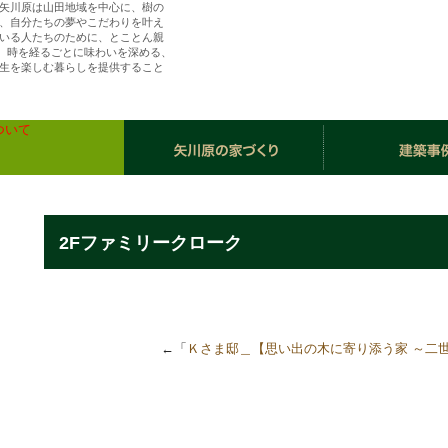
矢川原は山田地域を中心に、樹の
、自分たちの夢やこだわりを叶え
いる人たちのために、とことん親
ら、時を経るごとに味わいを深める、
生を楽しむ暮らしを提供すること
（株）矢川原／「樹楽の家」川越で夢を叶える注
住宅・リフォーム
2Fファミリークローク
←「
Ｋさま邸＿【思い出の木に寄り添う家 ～二