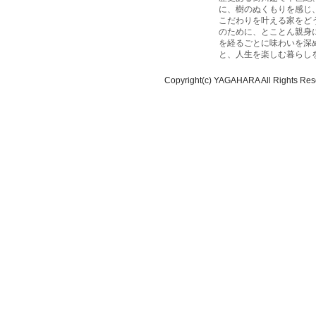
に、樹のぬくもりを感じ
こだわりを叶える家をど
のために、とことん親身
を経るごとに味わいを深
と、人生を楽しむ暮らし
Copyright(c) YAGAHARA All Rights Res