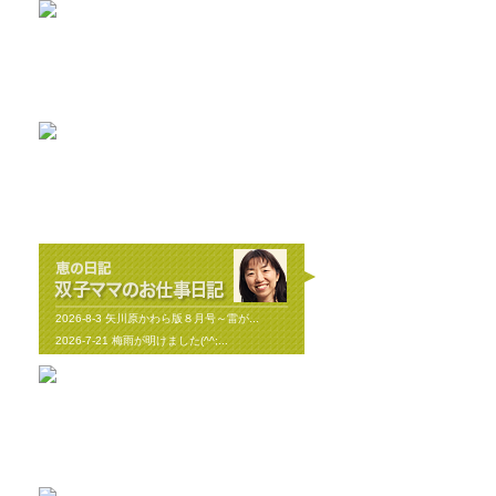
2026-8-2
耐震と断熱について...
2026-7-29
植栽の力って凄い‼...
2019-11-11
上棟しました！ in川越市...
2019-10-23
配筋検査合格！ in川越市...
2026-8-3
矢川原かわら版８月号～雷が...
2026-7-21
梅雨が明けました(^^;...
2026-7-31
畑のワークショップ...
2026-7-10
いつまで扇風機で過ごせるか...