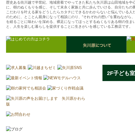
歴史ある街川越で半世紀、地域密着でやってきた私たち矢川原は山田地域を中
に、樹のぬくもりを感じ、そして末永く家族と共に歩んでいける、自分たちの
こだわりを叶える家をどうしたらカタチにできるかわからないと悩んでいる人
のために、とことん親身になって相談にのり、“それぞれの想い”を重ねながら
を経るごとに味わいを深める、裸足になってほっとするぬくもりある樹の住ま
と、人生を楽しむ暮らしを提供することに生きがいを感じている工務店です。
2F子ども