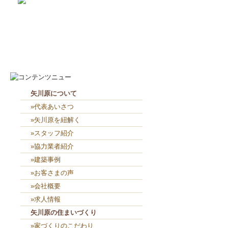
2026-8-6
２人共、夢に向かって頑張れ...
2026-8-5
４人で外部板貼り👴👨👨👧...
矢川原について
»代表あいさつ
»矢川原を紐解く
»スタッフ紹介
»協力業者紹介
»建築事例
»お客さまの声
»会社概要
»求人情報
矢川原の住まいづくり
»家づくりのこだわり