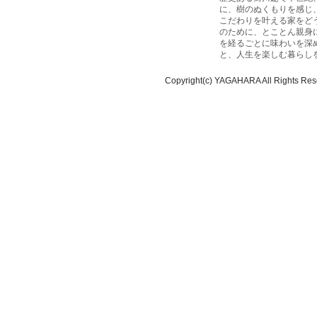
に、樹のぬくもりを感じ
こだわりを叶える家をど
のために、とことん親身
を経るごとに味わいを深
と、人生を楽しむ暮らし
Copyright(c) YAGAHARA All Rights Res