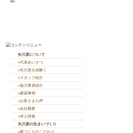
2026-8-8
見学会に密かに参加（笑）...
2026-8-7
お役目（笑）コーナー造り終...
矢川原について
»代表あいさつ
»矢川原を紐解く
»スタッフ紹介
»協力業者紹介
»建築事例
»お客さまの声
»会社概要
»求人情報
矢川原の住まいづくり
»家づくりのこだわり