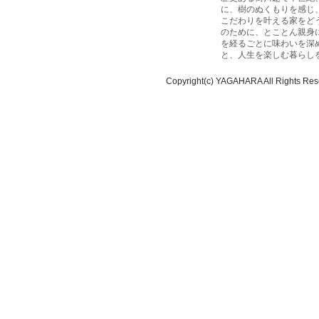
に、樹のぬくもりを感じ
こだわりを叶える家をど
のために、とことん親身
を経るごとに味わいを深
と、人生を楽しむ暮らし
Copyright(c) YAGAHARA All Rights Res