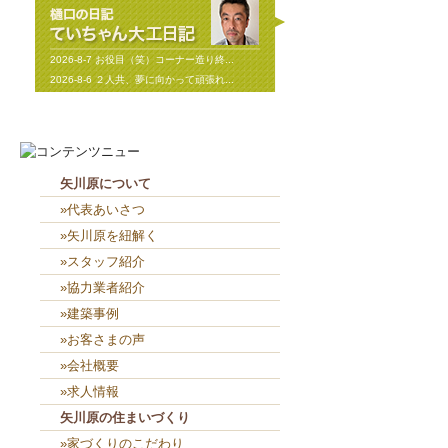
2026-8-7
お役目（笑）コーナー造り終...
2026-8-6
２人共、夢に向かって頑張れ...
矢川原について
»代表あいさつ
»矢川原を紐解く
»スタッフ紹介
»協力業者紹介
»建築事例
»お客さまの声
»会社概要
»求人情報
矢川原の住まいづくり
»家づくりのこだわり