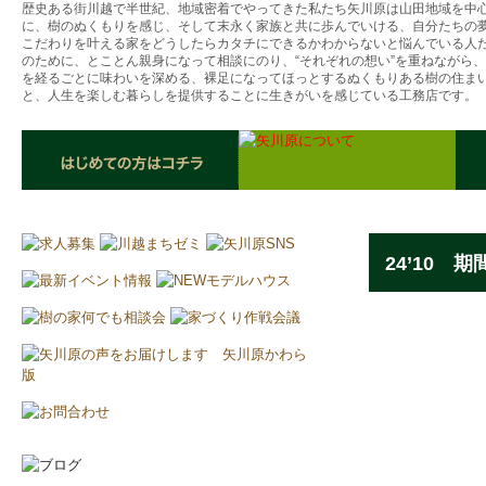
歴史ある街川越で半世紀、地域密着でやってきた私たち矢川原は山田地域を中
に、樹のぬくもりを感じ、そして末永く家族と共に歩んでいける、自分たちの
こだわりを叶える家をどうしたらカタチにできるかわからないと悩んでいる人
のために、とことん親身になって相談にのり、“それぞれの想い”を重ねながら
を経るごとに味わいを深める、裸足になってほっとするぬくもりある樹の住ま
と、人生を楽しむ暮らしを提供することに生きがいを感じている工務店です。
24’10 