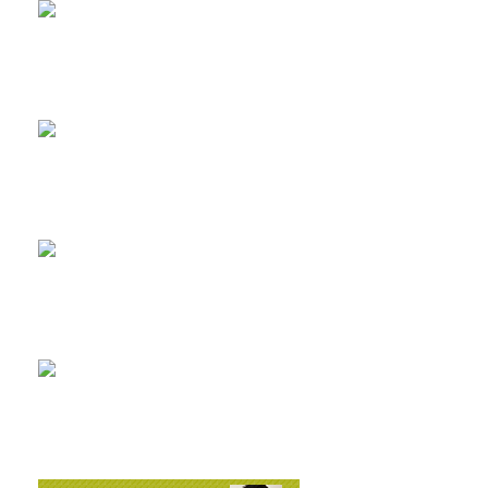
2026-8-8
エアコンについて...
2026-8-2
耐震と断熱について...
2019-11-11
上棟しました！ in川越市...
2019-10-23
配筋検査合格！ in川越市...
2026-8-3
矢川原かわら版８月号～雷が...
2026-7-21
梅雨が明けました(^^;...
2026-7-31
畑のワークショップ...
2026-7-10
いつまで扇風機で過ごせるか...