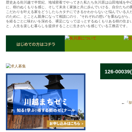
歴史ある街川越で半世紀、地域密着でやってきた私たち矢川原は山田地域を中
に、樹のぬくもりを感じ、そして末永く家族と共に歩んでいける、自分たちの
こだわりを叶える家をどうしたらカタチにできるかわからないと悩んでいる人
のために、とことん親身になって相談にのり、“それぞれの想い”を重ねながら
を経るごとに味わいを深める、裸足になってほっとするぬくもりある樹の住ま
と、人生を楽しむ暮らしを提供することに生きがいを感じている工務店です。
126-00039
←「