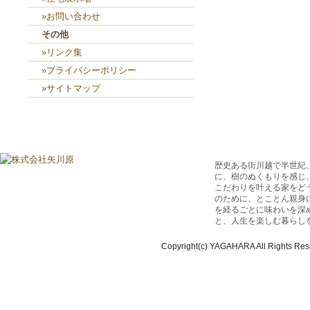
»お問い合わせ
その他
»リンク集
»プライバシーポリシー
»サイトマップ
歴史ある街川越で半世紀
に、樹のぬくもりを感じ
こだわりを叶える家をど
のために、とことん親身
を経るごとに味わいを深
と、人生を楽しむ暮らし
Copyright(c) YAGAHARA All Rights Res