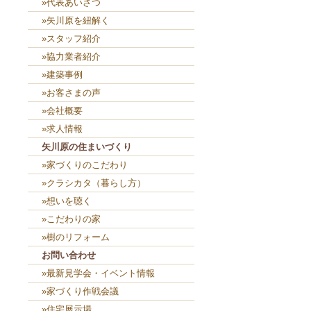
»代表あいさつ
»矢川原を紐解く
»スタッフ紹介
»協力業者紹介
»建築事例
»お客さまの声
»会社概要
»求人情報
矢川原の住まいづくり
»家づくりのこだわり
»クラシカタ（暮らし方）
»想いを聴く
»こだわりの家
»樹のリフォーム
お問い合わせ
»最新見学会・イベント情報
»家づくり作戦会議
»住宅展示場