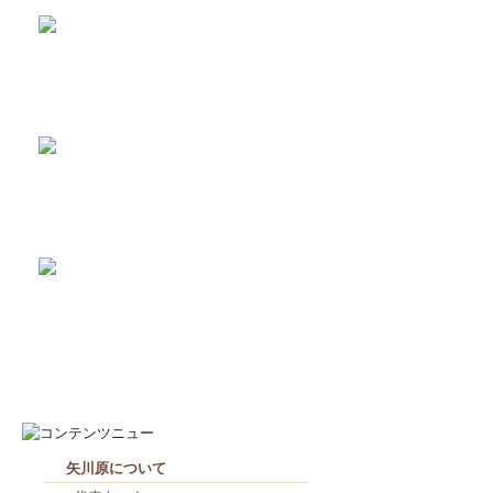
2026-8-3
矢川原かわら版８月号～雷が...
2026-7-21
梅雨が明けました(^^;...
2026-7-31
畑のワークショップ...
2026-7-10
いつまで扇風機で過ごせるか...
2026-8-7
お役目（笑）コーナー造り終...
2026-8-6
２人共、夢に向かって頑張れ...
矢川原について