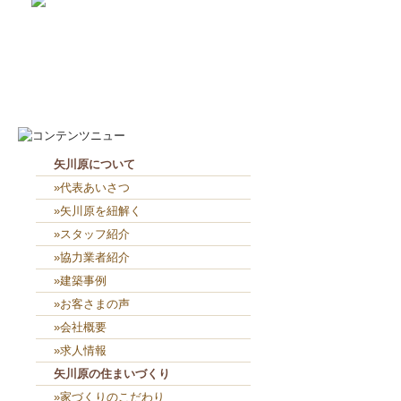
2026-8-7
お役目（笑）コーナー造り終...
2026-8-6
２人共、夢に向かって頑張れ...
矢川原について
»代表あいさつ
»矢川原を紐解く
»スタッフ紹介
»協力業者紹介
»建築事例
»お客さまの声
»会社概要
»求人情報
矢川原の住まいづくり
»家づくりのこだわり