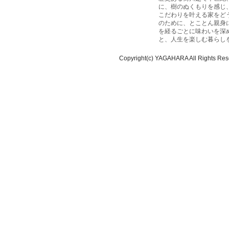
に、樹のぬくもりを感じ
こだわりを叶える家をど
のために、とことん親身
を経るごとに味わいを深
と、人生を楽しむ暮らし
Copyright(c) YAGAHARA All Rights Res