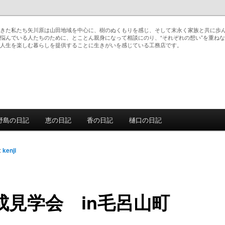
きた私たち矢川原は山田地域を中心に、樹のぬくもりを感じ、そして末永く家族と共に歩
悩んでいる人たちのために、とことん親身になって相談にのり、“それぞれの想い”を重ね
人生を楽しむ暮らしを提供することに生きがいを感じている工務店です。
間たち
野島の日記
恵の日記
香の日記
樋口の日記
動
:
kenji
成見学会 in毛呂山町