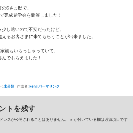
町のSさま邸で、
-9/1で完成見学会を開催しました！
ら少し遠いので不安だったけど、
を超えるお客さまに来てもらうことが出来ました。
ご家族もいらっしゃっていて、
喜んでもらえました！
ー:
未分類
作成者:
kenji
パーマリンク
ントを残す
ドレスが公開されることはありません。
※
が付いている欄は必須項目です