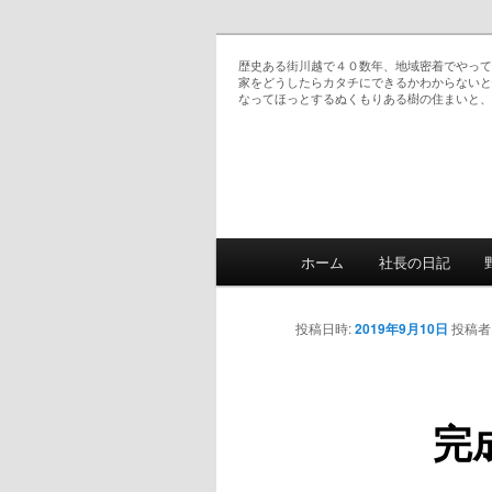
歴史ある街川越で４０数年、地域密着でやって
家をどうしたらカタチにできるかわからないと
なってほっとするぬくもりある樹の住まいと、
野島の日記 夢を家なえる（叶える）仲
メインメニュー
ホーム
社長の日記
メインコンテンツへ移
投稿日時:
2019年9月10日
投稿者
完