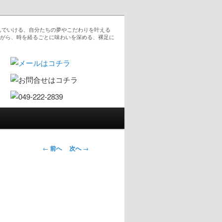
んでいける、自分たちの夢やこだわりを叶える
ながら、時を経るごとに味わいを深める、裸足に
投稿ナビゲー
←
前へ
次へ
→
ション