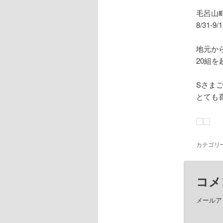
毛呂山
8/31
地元か
20組
Sさま
とても
カテゴリ
コメ
メールア