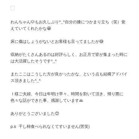
わんちゃん🐶もお久しぶり^_^自分の膝につかまり立ち（笑）覚
えていてくれたかな😁
床に傷はしょうがないとお客様も言ってましたが😅
収納がたくさんあるのは好評らしく、お正月で皆が集まった時に
は大活躍したそうです^_^
またここはこうした方が良かったかな、という点も結構アドバイ
ス頂きました^_^
Ｉ様ご夫婦、今日は年明け早々、時間を割いて頂き、帰り際に
色々な話ができた事、感謝しています🙏
ありがとうございました😊
p.s 干し柿食べられなくてすいません(苦笑)