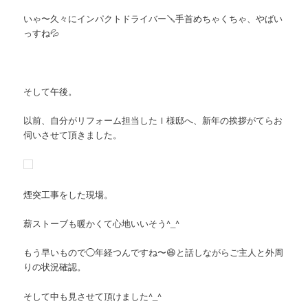
いゃ〜久々にインパクトドライバー🪛手首めちゃくちゃ、やばい
っすね💦
そして午後。
以前、自分がリフォーム担当したＩ様邸へ、新年の挨拶がてらお
伺いさせて頂きました。
煙突工事をした現場。
薪ストーブも暖かくて心地いいそう^_^
もう早いもので◯年経つんですね〜😆と話しながらご主人と外周
りの状況確認。
そして中も見させて頂けました^_^