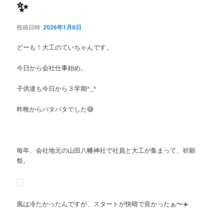
✨
投稿日時:
2026年1月8日
どーも！大工のていちゃんです。
今日から会社仕事始め。
子供達も今日から３学期^_^
昨晩からバタバタでした😅
毎年、会社地元の山田八幡神社で社員と大工が集まって、祈願
祭。
風は冷たかったんですが、スタートが快晴で良かったぁ〜☀️