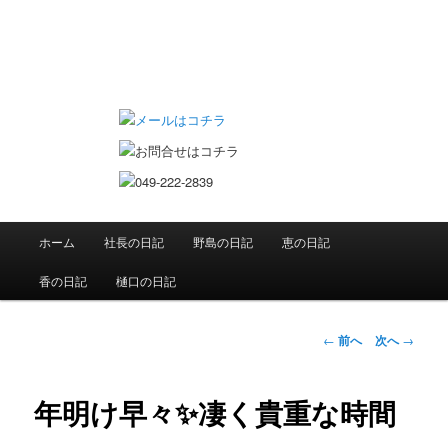
ていちゃん大工日記
メインメニュー
ホーム
社長の日記
野島の日記
恵の日記
メインコンテンツへ移動
香の日記
樋口の日記
投稿ナビゲーシ
←
前へ
次へ
→
ョン
年明け早々✨凄く貴重な時間