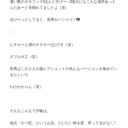
凄い数のネモフィラ❗️ほんとすげ〜っ❗️地元にもこんな場所あった
んだあ〜と見惚れてましたよ（笑）
ぽけ〜っとしてると、長男がパシャリ✨📷
ヒチローと僕のチチロー(父)です（笑）
ダブル大工（笑）
長男はこの２人の激レアショットの色んなバージョンを集めてい
るらしい💦
わけわからん（笑）
そんなこんなで夕飯は、
地元「かつ晢」というお店。だいたい帰る度、寄ってるかな^_^