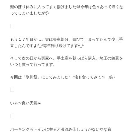
鯉のぼり休みに入ってすぐ揚げました😅今年は色々あって遅くな
ってしまいましたが💦
もう１７年目か…。実は矢車部分、錆びてしまってたんで少し手
直したんですよ^_^毎年飾り続けてます^_^
そして次の日から実家へ。手土産を朝っぱら購入。埼玉の銘菓を
いつも買って行ってます。
今回は「氷川餅」にしてみました^_^俺も食ってみて〜（笑）
いゃ〜良い天気☀️
パーキングもトイレに寄ると激混み💦しょうがないやな😅