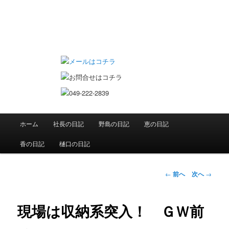
ていちゃん大工日記
メインメニュー
ホーム
社長の日記
野島の日記
恵の日記
メインコンテンツへ移動
香の日記
樋口の日記
投稿ナビゲーシ
←
前へ
次へ
→
ョン
現場は収納系突入！ ＧＷ前