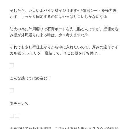
そしたら、いよいよパイン材イジります^_^気密シートを極力破
かず、しっかり固定するのにはやっぱりコレしかないな💦
防火の為に外周廻りは石膏ボードを先に貼るんですが、壁埋め込
み棚が外周廻りに来る時は、少々考えますね💦
それでも少し壁仕上がりから中に入れたいので、厚みの違うケイ
カル板５.５ミリを一度貼って、そこに桟を打ち付け…
こんな感じではめ込む！
本チャン🔨
手を掛けてたわみを確認。このやり方だと壁から２００出が限度