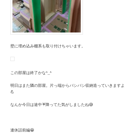
壁に埋め込み棚系も取り付けちゃいます。
この部屋は終了かな^_^
明日はまた隣の部屋。片っ端からバシバシ収納造っていきますよ
💪
なんか今日は途中☔️降ってた気がしましたね😅
連休話前編😁