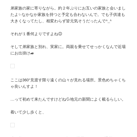
弟家族の家に寄りながら。約２年ぶりにお互いの家族と会いまし
たよ✨なかなか家族を持つと予定も合わないんで。でも子供達も
大きくなってたし、相変わらず皆元気そうだったんで^_^
それが１番何よりですよね😊
そして弟家族と別れ、実家に。両親を乗せてせっかくなんで近場
にお出掛け🚙
ここは360°見渡す限り遠くの山々が見れる場所。景色めちゃくち
ゃ良いんすよ！
…って初めて来たんですけどね💦地元の新聞によく載るらしい。
着いて少し歩くと、