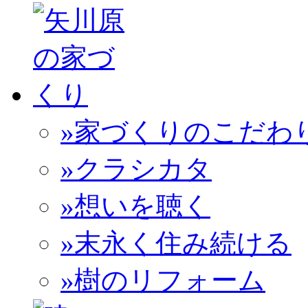
»家づくりのこだわ
»クラシカタ
»想いを聴く
»末永く住み続ける
»樹のリフォーム