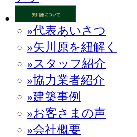
»代表あいさつ
»矢川原を紐解く
»スタッフ紹介
»協力業者紹介
»建築事例
»お客さまの声
»会社概要