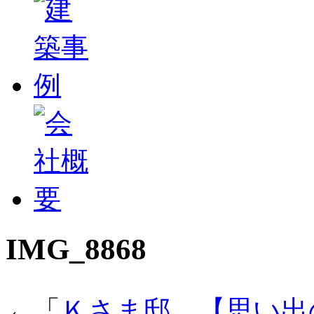
IMG_8868
←「
Ｋさま邸＿【思い出