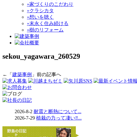
»家づくりのこだわり
»クラシカタ
»想いを聴く
»末永く住み続ける
»樹のリフォーム
sekou_yagawara_260529
←「
建築事例
」前の記事へ
2026-8-2
耐震と断熱について...
2026-7-29
植栽の力って凄い‼...