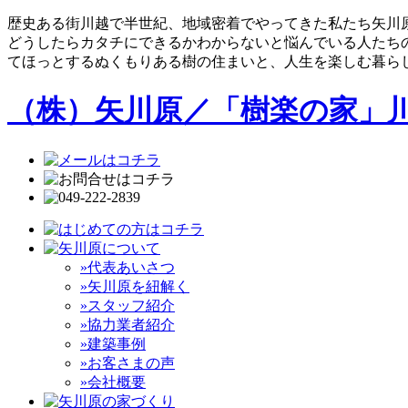
歴史ある街川越で半世紀、地域密着でやってきた私たち矢川
どうしたらカタチにできるかわからないと悩んでいる人たち
てほっとするぬくもりある樹の住まいと、人生を楽しむ暮ら
（株）矢川原／「樹楽の家」
»代表あいさつ
»矢川原を紐解く
»スタッフ紹介
»協力業者紹介
»建築事例
»お客さまの声
»会社概要