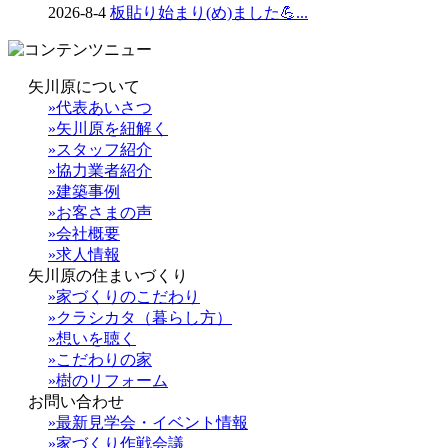
2026-8-4
板貼り始まり(め)ました💪...
矢川原について
»代表あいさつ
»矢川原を紐解く
»スタッフ紹介
»協力業者紹介
»建築事例
»お客さまの声
»会社概要
»求人情報
矢川原の住まいづくり
»家づくりのこだわり
»クラシカタ（暮らし方）
»想いを聴く
»こだわりの家
»樹のリフォーム
お問い合わせ
»最新見学会・イベント情報
»家づくり作戦会議