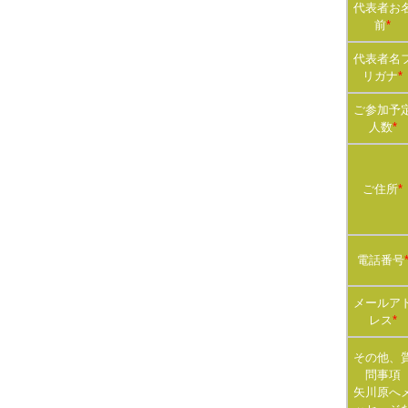
代表者お
前
*
代表者名
リガナ
*
ご参加予
人数
*
ご住所
*
電話番号
メールア
レス
*
その他、
問事項
矢川原へ