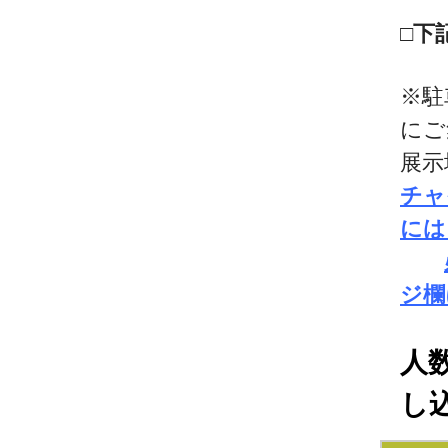
□下
※駐
にご
展示
チャ
には
ジ欄
人
し