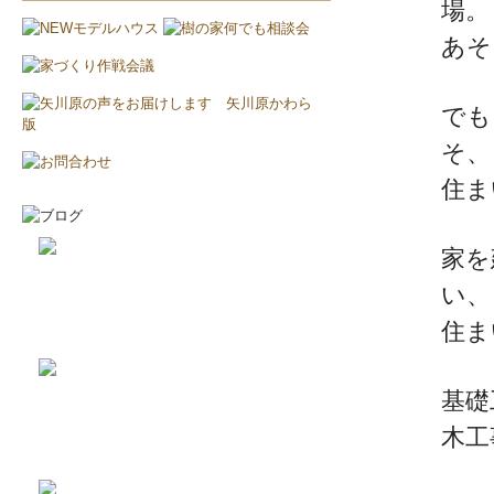
場。
あそ
でも
そ、
住ま
家を
い、
2026-8-2
耐震と断熱について...
住ま
2026-7-29
植栽の力って凄い‼...
基礎
木工
2019-11-11
上棟しました！ in川越市...
2019-10-23
配筋検査合格！ in川越市...