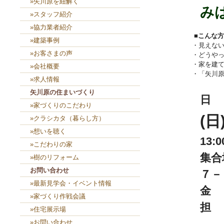
»矢川原を紐解く
みは
»スタッフ紹介
»協力業者紹介
■こんな
»建築事例
・見えな
»お客さまの声
・どうや
・家を建
»会社概要
・「矢川
»求人情報
矢川原の住まいづくり
日
»家づくりのこだわり
(日
»クラシカタ（暮らし方）
»想いを聴く
13:
»こだわりの家
集合
»樹のリフォーム
お問い合わせ
７－
»最新見学会・イベント情報
金
»家づくり作戦会議
担
»住宅展示場
»お問い合わせ