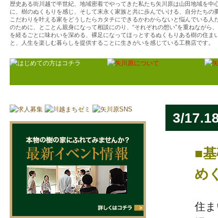
歴史ある街川越で半世紀、地域密着でやってきた私たち矢川原は山田地域を中
に、樹のぬくもりを感じ、そして末永く家族と共に歩んでいける、自分たちの
こだわりを叶える家をどうしたらカタチにできるかわからないと悩んでいる人
のために、とことん親身になって相談にのり、“それぞれの想い”を重ねながら
を経るごとに味わいを深める、裸足になってほっとするぬくもりある樹の住ま
と、人生を楽しむ暮らしを提供することに生きがいを感じている工務店です。
3/1
■
め
住ま