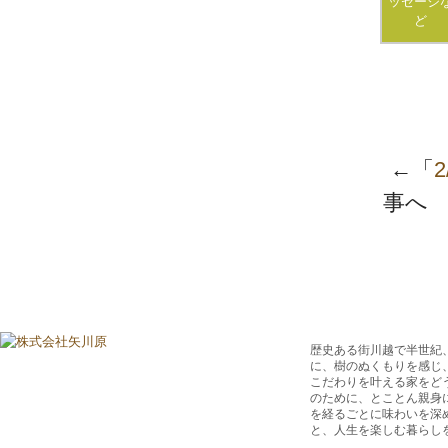
ッセージ
ど
←「
事へ
歴史ある街川越で半世紀
に、樹のぬくもりを感じ
こだわりを叶える家をど
のために、とことん親身
を経るごとに味わいを深
と、人生を楽しむ暮らし