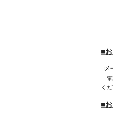
■
□メ
電
くだ
■