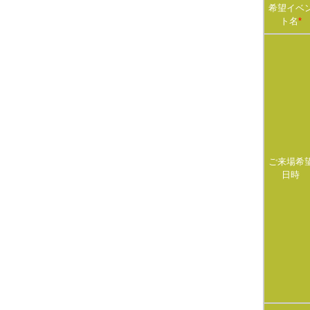
希望イベ
ト名
*
ご来場希
日時