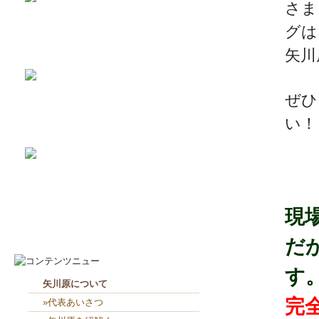
さま
グは
2026-8-3
矢川原かわら版８月号～雷が...
矢川
2026-7-21
梅雨が明けました(^^;...
ぜひ
2026-7-31
畑のワークショップ...
い！
2026-7-10
いつまで扇風機で過ごせるか...
2026-8-7
お役目（笑）コーナー造り終...
現
2026-8-6
２人共、夢に向かって頑張れ...
だ
す
矢川原について
完
»代表あいさつ