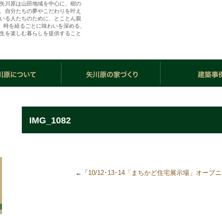
矢川原は山田地域を中心に、樹の
、自分たちの夢やこだわりを叶え
いる人たちのために、とことん親
ら、時を経るごとに味わいを深める、
生を楽しむ暮らしを提供すること
（株）矢川原／「樹楽の家」川越で夢を叶える注
住宅・リフォーム
IMG_1082
←「
10/12･13･14「まちかど住宅展示場」オー