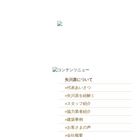
2026-7-31
畑のワークショップ...
2026-7-10
いつまで扇風機で過ごせるか...
2026-8-7
お役目（笑）コーナー造り終...
2026-8-6
２人共、夢に向かって頑張れ...
矢川原について
»代表あいさつ
»矢川原を紐解く
»スタッフ紹介
»協力業者紹介
»建築事例
»お客さまの声
»会社概要