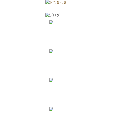
2026-8-2
耐震と断熱について...
2026-7-29
植栽の力って凄い‼...
2019-11-11
上棟しました！ in川越市...
2019-10-23
配筋検査合格！ in川越市...
2026-8-3
矢川原かわら版８月号～雷が...
2026-7-21
梅雨が明けました(^^;...