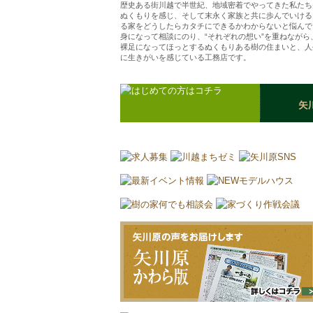
歴史ある街川越で半世紀、地域密着でやってきた私たち
ぬくもりを感じ、そして末永く家族と共に歩んでいける
る家をどうしたらカタチにできるかわからないと悩んで
身になって相談にのり、“それぞれの想い”を重ねなが
裸足になってほっとするぬくもりある樹の住まいと、人
に生きがいを感じている工務店です。