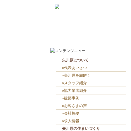
2026-8-7
お役目（笑）コーナー造り終...
2026-8-6
２人共、夢に向かって頑張れ...
矢川原について
»代表あいさつ
»矢川原を紐解く
»スタッフ紹介
»協力業者紹介
»建築事例
»お客さまの声
»会社概要
»求人情報
矢川原の住まいづくり