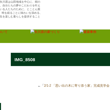
矢川原は山田地域を中心に、樹の
、自分たちの夢やこだわりを叶え
いる人たちのために、とことん親
ら、時を経るごとに味わいを深める、
生を楽しむ暮らしを提供すること
（株）矢川原／「樹楽の家」川越で夢を叶える注
住宅・リフォーム
IMG_8508
←「
2/1-2 「思い出の木に寄り添う家」完成見学会