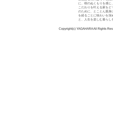
に、樹のぬくもりを感じ
こだわりを叶える家をど
のために、とことん親身
を経るごとに味わいを深
と、人生を楽しむ暮らし
Copyright(c) YAGAHARA All Rights Res