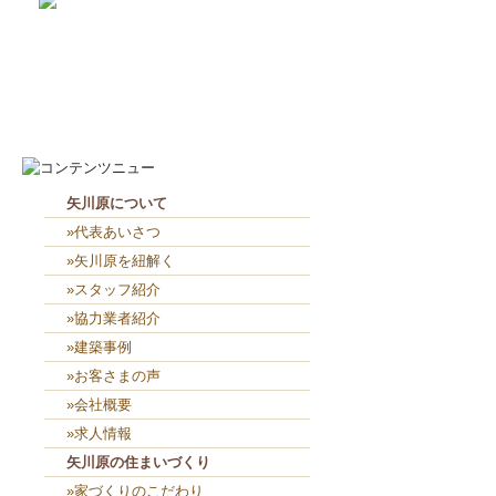
2026-8-7
お役目（笑）コーナー造り終...
2026-8-6
２人共、夢に向かって頑張れ...
矢川原について
»代表あいさつ
»矢川原を紐解く
»スタッフ紹介
»協力業者紹介
»建築事例
»お客さまの声
»会社概要
»求人情報
矢川原の住まいづくり
»家づくりのこだわり