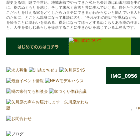
歴史ある街川越で半世紀、地域密着でやってきた私たち矢川原は山田地域を中
に、樹のぬくもりを感じ、そして末永く家族と共に歩んでいける、自分たちの
こだわりを叶える家をどうしたらカタチにできるかわからないと悩んでいる人
のために、とことん親身になって相談にのり、“それぞれの想い”を重ねながら
を経るごとに味わいを深める、裸足になってほっとするぬくもりある樹の住ま
と、人生を楽しむ暮らしを提供することに生きがいを感じている工務店です。
IMG_0956
←「