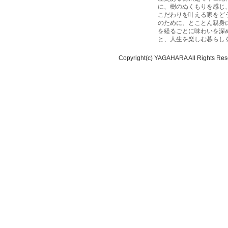
に、樹のぬくもりを感じ
こだわりを叶える家をど
のために、とことん親身
を経るごとに味わいを深
と、人生を楽しむ暮らし
Copyright(c) YAGAHARA All Rights Res