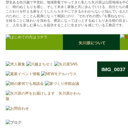
歴史ある街川越で半世紀、地域密着でやってきた私たち矢川原は山田地域を中
に、樹のぬくもりを感じ、そして末永く家族と共に歩んでいける、自分たちの
こだわりを叶える家をどうしたらカタチにできるかわからないと悩んでいる人
のために、とことん親身になって相談にのり、“それぞれの想い”を重ねながら
を経るごとに味わいを深める、裸足になってほっとするぬくもりある樹の住ま
と、人生を楽しむ暮らしを提供することに生きがいを感じている工務店です。
IMG_0037