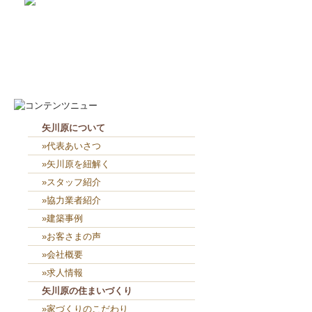
2026-8-7
お役目（笑）コーナー造り終...
2026-8-6
２人共、夢に向かって頑張れ...
矢川原について
»代表あいさつ
»矢川原を紐解く
»スタッフ紹介
»協力業者紹介
»建築事例
»お客さまの声
»会社概要
»求人情報
矢川原の住まいづくり
»家づくりのこだわり