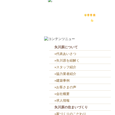
2026-8-5
４人で外部板貼り
...
2026-8-4
板貼り始まり(め)ました
...
矢川原について
»代表あいさつ
»矢川原を紐解く
»スタッフ紹介
»協力業者紹介
»建築事例
»お客さまの声
»会社概要
»求人情報
矢川原の住まいづくり
»家づくりのこだわり