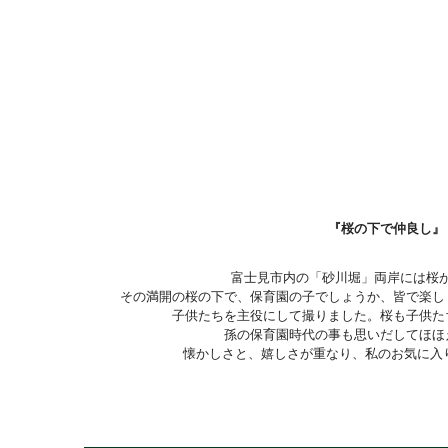
『桜の下で仲良し』
富士見市内の「砂川堀」両岸には桜
その満開の桜の下で、保育園の子でしょうか、皆で
楽し
子供たちを
主役にして撮りました。桜も子供た
孫の保育園時代の事も思いだして
ほほ
懐かしさと、嬉しさが重なり、
私のお気に入