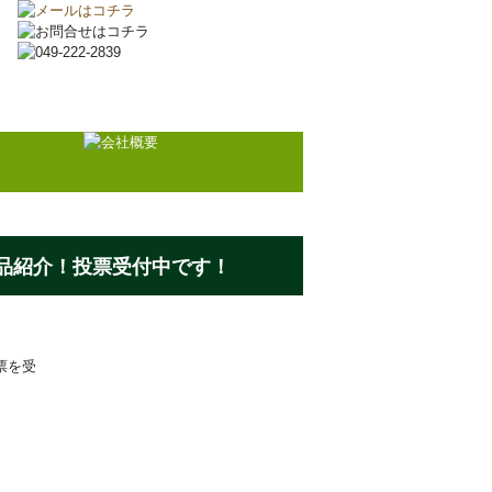
文
品紹介！投票受付中です！
票を受