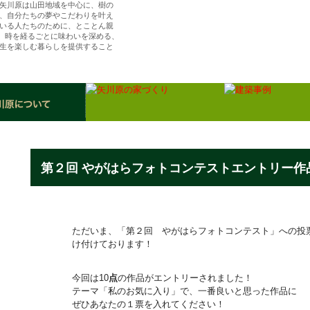
矢川原は山田地域を中心に、樹の
、自分たちの夢やこだわりを叶え
いる人たちのために、とことん親
ら、時を経るごとに味わいを深める、
生を楽しむ暮らしを提供すること
（株）矢川原／「樹楽の家」川越で夢を叶える注
住宅・リフォーム
第２回 やがはらフォトコンテストエントリー作
ただいま、「第２回 やがはらフォトコンテスト」への投
け付けております！
今回は10
点
の作品がエントリーされました！
テーマ「私のお気に入り」で、一番良いと思った作品に
ぜひあなたの１票を入れてください！