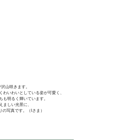
が沢山咲きます。
くわいわいとしている姿が可愛く、
ちも明るく
輝いています。
えましい光景に、
りの写真です。（Iさま）