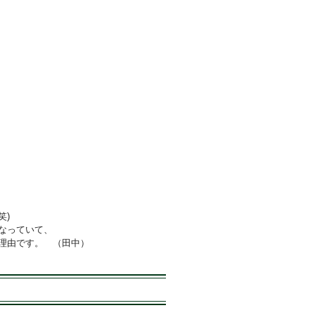
笑)
なっていて、
の理由です。
（田中）