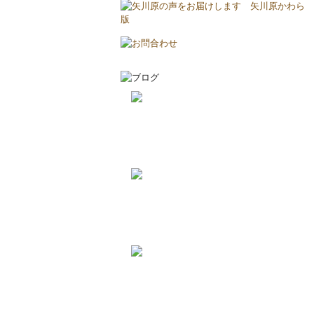
2026-8-8
エアコンについて...
2026-8-2
耐震と断熱について...
2019-11-11
上棟しました！ in川越市...
2019-10-23
配筋検査合格！ in川越市...
2026-8-3
矢川原かわら版８月号～雷が...
2026-7-21
梅雨が明けました(^^;...