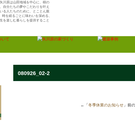
矢川原は山田地域を中心に、樹の
、自分たちの夢やこだわりを叶え
いる人たちのために、とことん親
ら、時を経るごとに味わいを深める、
生を楽しむ暮らしを提供すること
（株）矢川原／「樹楽の家」川越で夢を叶える注
住宅・リフォーム
080926_02-2
←「
冬季休業のお知らせ
」前