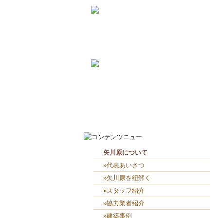
2026-7-31
畑のワークショップ...
2026-7-10
いつまで扇風機で過ごせるか...
2026-8-8
見学会に密かに参加（笑）...
2026-8-7
お役目（笑）コーナー造り終...
矢川原について
»代表あいさつ
»矢川原を紐解く
»スタッフ紹介
»協力業者紹介
»建築事例