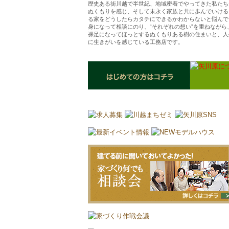
歴史ある街川越で半世紀、地域密着でやってきた私たち
ぬくもりを感じ、そして末永く家族と共に歩んでいける
る家をどうしたらカタチにできるかわからないと悩んで
身になって相談にのり、“それぞれの想い”を重ねなが
裸足になってほっとするぬくもりある樹の住まいと、人
に生きがいを感じている工務店です。