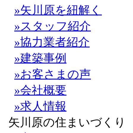
»矢川原を紐解く
»スタッフ紹介
»協力業者紹介
»建築事例
»お客さまの声
»会社概要
»求人情報
矢川原の住まいづくり