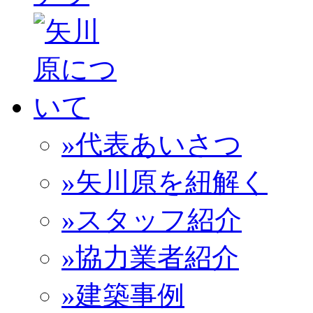
»代表あいさつ
»矢川原を紐解く
»スタッフ紹介
»協力業者紹介
»建築事例