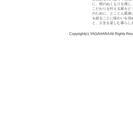
に、樹のぬくもりを感じ
こだわりを叶える家をど
のために、とことん親身
を経るごとに味わいを深
と、人生を楽しむ暮らし
Copyright(c) YAGAHARA All Rights Res