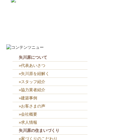
2026-8-8
見学会に密かに参加（笑）...
2026-8-7
お役目（笑）コーナー造り終...
矢川原について
»代表あいさつ
»矢川原を紐解く
»スタッフ紹介
»協力業者紹介
»建築事例
»お客さまの声
»会社概要
»求人情報
矢川原の住まいづくり
»家づくりのこだわり