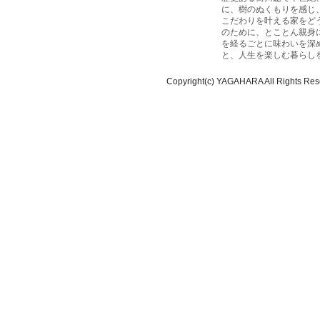
に、樹のぬくもりを感じ
こだわりを叶える家をど
のために、とことん親身
を経るごとに味わいを深
と、人生を楽しむ暮らし
Copyright(c) YAGAHARA All Rights Res