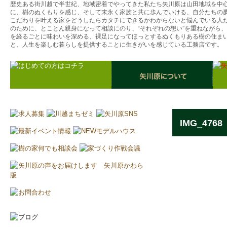
歴史ある街川越で半世紀、地域密着でやってきた私たち矢川原は山田地域を中
に、樹のぬくもりを感じ、そして末永く家族と共に歩んでいける、自分たちの
こだわりを叶える家をどうしたらカタチにできるかわからないと悩んでいる人
のために、とことん親身になって相談にのり、“それぞれの想い”を重ねながら
を経るごとに味わいを深める、裸足になってほっとするぬくもりある樹の住ま
と、人生を楽しむ暮らしを提供することに生きがいを感じている工務店です。
IMG_4768