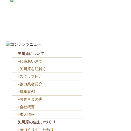
2026-8-6
２人共、夢に向かって頑張れ...
2026-8-5
４人で外部板貼り👴👨👨👧...
矢川原について
»代表あいさつ
»矢川原を紐解く
»スタッフ紹介
»協力業者紹介
»建築事例
»お客さまの声
»会社概要
»求人情報
矢川原の住まいづくり
»家づくりのこだわり