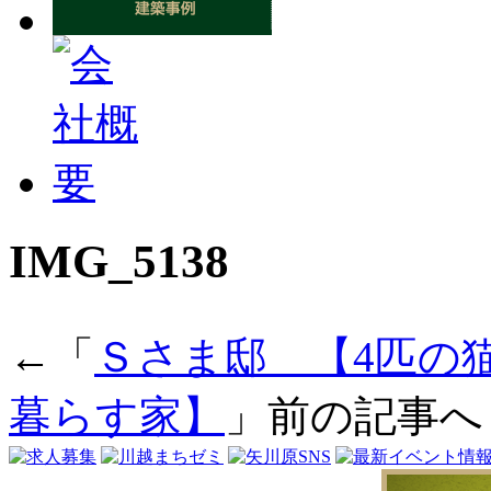
IMG_5138
←「
Ｓさま邸＿【4匹の
暮らす家】
」前の記事