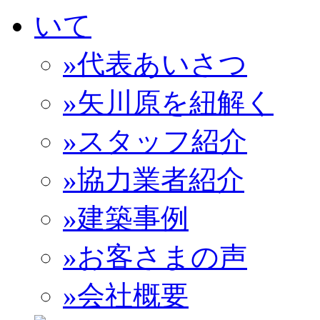
»代表あいさつ
»矢川原を紐解く
»スタッフ紹介
»協力業者紹介
»建築事例
»お客さまの声
»会社概要