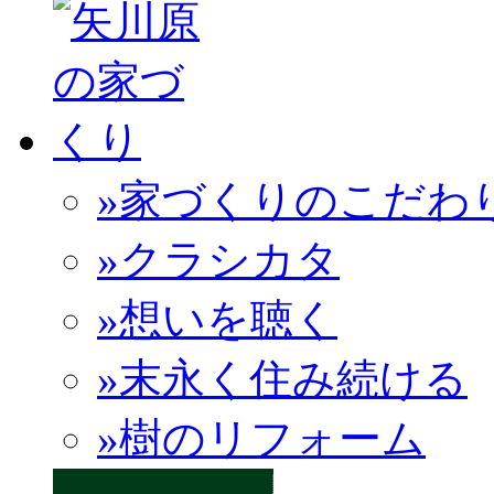
»家づくりのこだわ
»クラシカタ
»想いを聴く
»末永く住み続ける
»樹のリフォーム