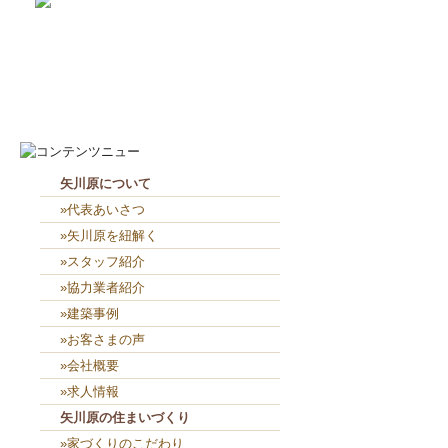
2026-8-8
見学会に密かに参加（笑）...
2026-8-7
お役目（笑）コーナー造り終...
矢川原について
»代表あいさつ
»矢川原を紐解く
»スタッフ紹介
»協力業者紹介
»建築事例
»お客さまの声
»会社概要
»求人情報
矢川原の住まいづくり
»家づくりのこだわり