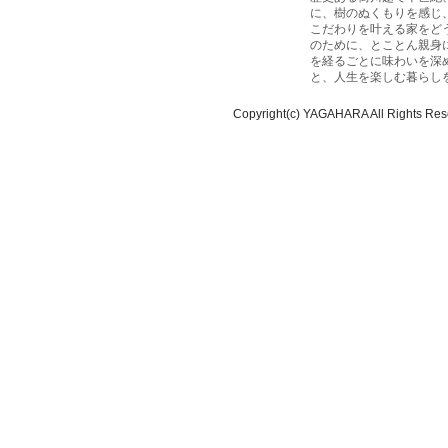
に、樹のぬくもりを感じ
こだわりを叶える家をど
のために、とことん親身
を経るごとに味わいを深
と、人生を楽しむ暮らし
Copyright(c) YAGAHARA All Rights Res