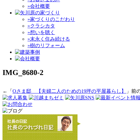
»会社概要
»家づくりのこだわり
»クラシカタ
»想いを聴く
»末永く住み続ける
»樹のリフォーム
IMG_8680-2
←「
Oさま邸＿【夫婦二人のための19坪の平屋暮らし】
」前