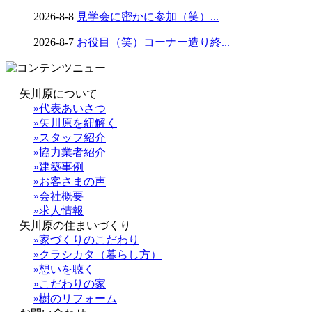
2026-8-8
見学会に密かに参加（笑）...
2026-8-7
お役目（笑）コーナー造り終...
矢川原について
»代表あいさつ
»矢川原を紐解く
»スタッフ紹介
»協力業者紹介
»建築事例
»お客さまの声
»会社概要
»求人情報
矢川原の住まいづくり
»家づくりのこだわり
»クラシカタ（暮らし方）
»想いを聴く
»こだわりの家
»樹のリフォーム