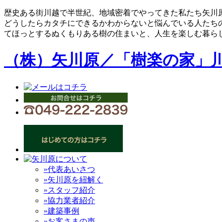
歴史ある街川越で半世紀、地域密着でやってきた私たち矢川
どうしたらカタチにできるかわからないと悩んでいる人たち
てほっとするぬくもりある樹の住まいと、人生を楽しむ暮ら
（株）矢川原／「樹楽の家」
»代表あいさつ
»矢川原を紐解く
»スタッフ紹介
»協力業者紹介
»建築事例
»お客さまの声