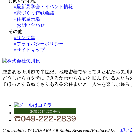
お問い合わせ
»最新見学会・イベント情報
»家づくり作戦会議
»住宅展示場
»お問い合わせ
その他
»リンク集
»プライバシーポリシー
»サイトマップ
歴史ある街川越で半世紀、地域密着でやってきた私たち矢川
どうしたらカタチにできるかわからないと悩んでいる人たち
てほっとするぬくもりある樹の住まいと、人生を楽しむ暮ら
Copyright(c) YAGAHARA All Rights Reserved./Produced by
想い伝