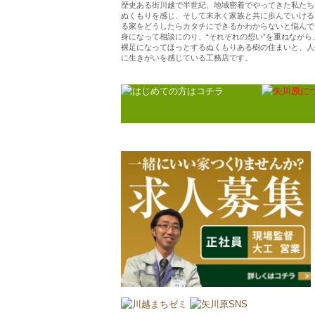
歴史ある街川越で半世紀、地域密着でやってきた私たち
ぬくもりを感じ、そして末永く家族と共に歩んでいける
る家をどうしたらカタチにできるかわからないと悩んで
身になって相談にのり、“それぞれの想い”を重ねなが
裸足になってほっとするぬくもりある樹の住まいと、人
に生きがいを感じている工務店です。