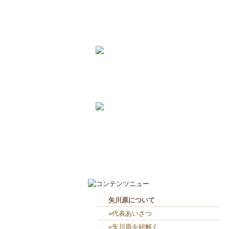
2026-8-3
矢川原かわら版８月号～雷が...
2026-7-21
梅雨が明けました(^^;...
2026-7-31
畑のワークショップ...
2026-7-10
いつまで扇風機で過ごせるか...
2026-8-7
お役目（笑）コーナー造り終...
2026-8-6
２人共、夢に向かって頑張れ...
矢川原について
»代表あいさつ
»矢川原を紐解く