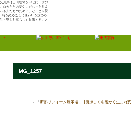
矢川原は山田地域を中心に、樹の
、自分たちの夢やこだわりを叶え
いる人たちのために、とことん親
ら、時を経るごとに味わいを深める、
生を楽しむ暮らしを提供すること
（株）矢川原／「樹楽の家」川越で夢を叶える注
住宅・リフォーム
IMG_1257
←「
断熱リフォーム展示場＿【夏涼しく冬暖かく生まれ変