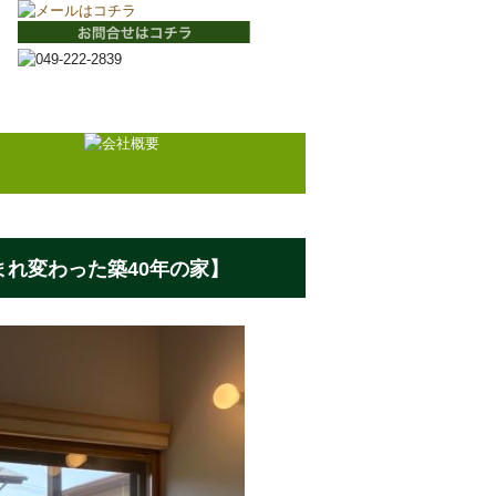
文
れ変わった築40年の家】