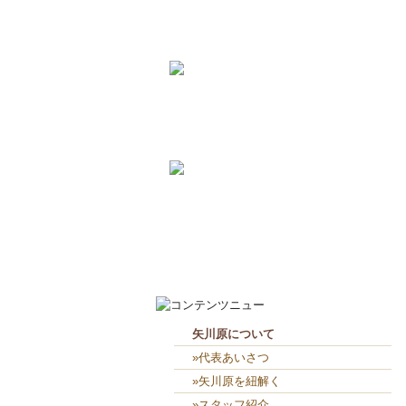
2026-8-3
矢川原かわら版８月号～雷が...
2026-7-21
梅雨が明けました(^^;...
2026-7-31
畑のワークショップ...
2026-7-10
いつまで扇風機で過ごせるか...
2026-8-5
４人で外部板貼り👴👨👨👧...
2026-8-4
板貼り始まり(め)ました💪...
矢川原について
»代表あいさつ
»矢川原を紐解く
»スタッフ紹介