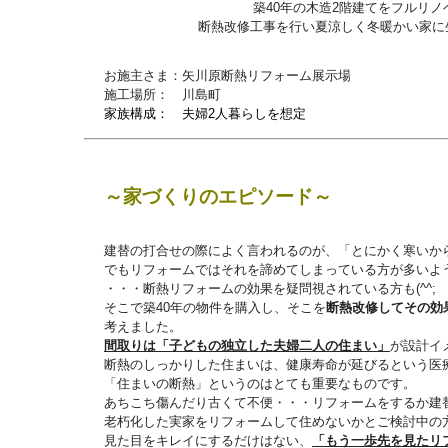
築40年の木造2階建てをフルリノ
断熱改修工事を行い夏涼しく冬暖かい家に
お施主さま：矢川原断熱リフォーム展示場
施工場所： 川島町
家族構成： 夫婦2人暮らしを想定
～家づくりのエピソード～
建替の打合せの際によく言われるのが、「とにかく寒いか
でもリフォームではそれを諦めてしまっている方が多いよ
・・・断熱リフォームの効果を疑問視されている方も(^^;
そこで築40年の物件を購入し、そこを
断熱改修してその効
考えました。
間取りは「子どもの独立した夫婦二人の住まい」
が設計イ
断熱のしっかりした住まいは、健康寿命が延びるという医
「住まいの断熱」というのはとても重要なものです。
あちこち傷んだり古くて不便・・・リフォームをするか建
老朽化した実家をリフォームして住めないかとご検討中の
見た目をキレイにするだけはない、
「もう一歩先を見たリ