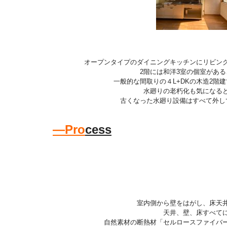
オープンタイプのダイニングキッチンにリビン
2階には和洋3室の個室があ
一般的な間取りの４L+DKの
木造2階
水廻りの老朽化も気になる
古くなった水廻り設備はすべて外し
―Pro
cess
室内側から壁をはがし、床天
天井、壁、床すべて
自然素材の断熱材「セルロースファイバ