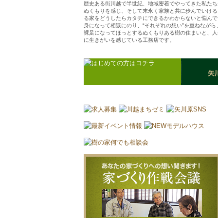
歴史ある街川越で半世紀、地域密着でやってきた私たち
ぬくもりを感じ、そして末永く家族と共に歩んでいける
る家をどうしたらカタチにできるかわからないと悩んで
身になって相談にのり、“それぞれの想い”を重ねなが
裸足になってほっとするぬくもりある樹の住まいと、人
に生きがいを感じている工務店です。