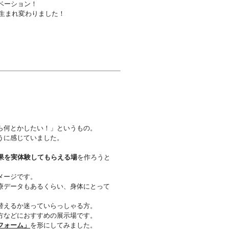
ベーション！
生まれ変わりました！
ら何とかしたい！」というもの。
うに感じていました。
果を実体験してもらえる場
を
作ろうと
メージです。
療データもあるくらい、身体に
とって
替えるか迷っていらっしゃる方。
方などにおすすめの展示場です。
フォーム」
を形にしてみました。