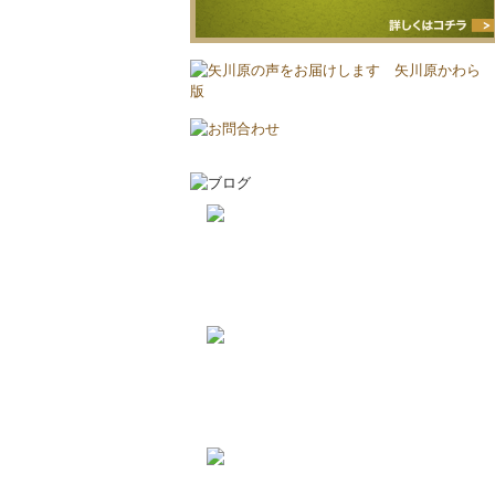
2026-8-2
耐震と断熱について...
2026-7-29
植栽の力って凄い‼...
2019-11-11
上棟しました！ in川越市...
2019-10-23
配筋検査合格！ in川越市...