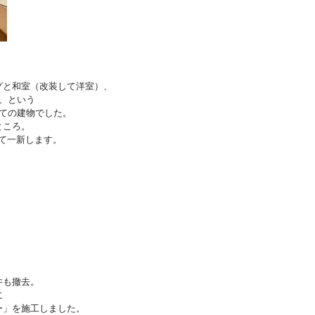
グと和室（改装して洋室）、
る、という
建ての建物でした。
ところ。
て一新します。
井も撤去。
に
ー」を施工しました。