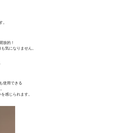
す。
開放的！
線も気になりません。
…
も使用できる
室。
いを感じられます。