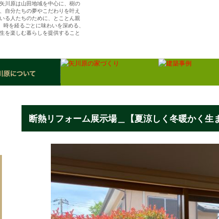
矢川原は山田地域を中心に、樹の
、自分たちの夢やこだわりを叶え
いる人たちのために、とことん親
ら、時を経るごとに味わいを深める、
生を楽しむ暮らしを提供すること
（株）矢川原／「樹楽の家」川越で夢を叶える注
住宅・リフォーム
断熱リフォーム展示場＿【夏涼しく冬暖かく生ま