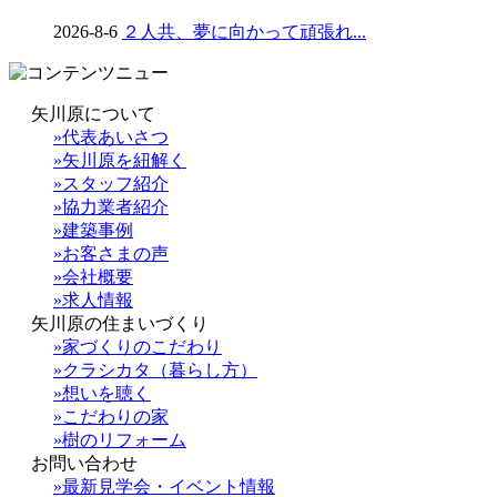
2026-8-6
２人共、夢に向かって頑張れ...
矢川原について
»代表あいさつ
»矢川原を紐解く
»スタッフ紹介
»協力業者紹介
»建築事例
»お客さまの声
»会社概要
»求人情報
矢川原の住まいづくり
»家づくりのこだわり
»クラシカタ（暮らし方）
»想いを聴く
»こだわりの家
»樹のリフォーム
お問い合わせ
»最新見学会・イベント情報