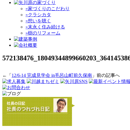
»家づくりのこだわり
»クラシカタ
»想いを聴く
»末永く住み続ける
»樹のリフォーム
572138476_18049344899660203_36414538
←「
12/6-14 完成見学会 in毛呂山町前久保南
」前の記事へ