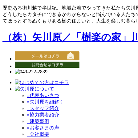
歴史ある街川越で半世紀、地域密着でやってきた私たち矢川
どうしたらカタチにできるかわからないと悩んでいる人たち
てほっとするぬくもりある樹の住まいと、人生を楽しむ暮ら
（株）矢川原／「樹楽の家」
»代表あいさつ
»矢川原を紐解く
»スタッフ紹介
»協力業者紹介
»建築事例
»お客さまの声
»会社概要