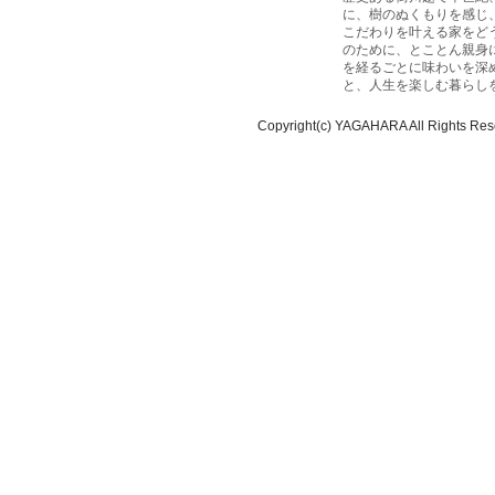
に、樹のぬくもりを感じ
こだわりを叶える家をど
のために、とことん親身
を経るごとに味わいを深
と、人生を楽しむ暮らし
Copyright(c) YAGAHARA All Rights Res