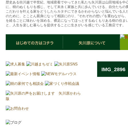
歴史ある街川越で半世紀、地域密着でやってきた私たち矢川原は山田地域を中
に、樹のぬくもりを感じ、そして末永く家族と共に歩んでいける、自分たちの
こだわりを叶える家をどうしたらカタチにできるかわからないと悩んでいる人
のために、とことん親身になって相談にのり、“それぞれの想い”を重ねながら
を経るごとに味わいを深める、裸足になってほっとするぬくもりある樹の住ま
と、人生を楽しむ暮らしを提供することに生きがいを感じている工務店です。
IMG_2896