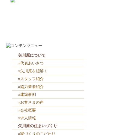
2026-8-7
お役目（笑）コーナー造り終...
2026-8-6
２人共、夢に向かって頑張れ...
矢川原について
»代表あいさつ
»矢川原を紐解く
»スタッフ紹介
»協力業者紹介
»建築事例
»お客さまの声
»会社概要
»求人情報
矢川原の住まいづくり
»家づくりのこだわり