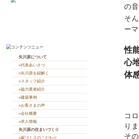
の音
そん
2026-8-6
２人共、夢に向かって頑張れ...
2026-8-5
４人で外部板貼り👴👨👨👧...
ーマ
性
矢川原について
心
»代表あいさつ
体
»矢川原を紐解く
»スタッフ紹介
»協力業者紹介
»建築事例
»お客さまの声
»会社概要
コロ
»求人情報
りま
矢川原の住まいづくり
その
»家づくりのこだわり