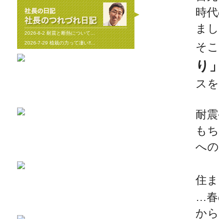
時代
まし
2026-8-2
耐震と断熱について...
2026-7-29
植栽の力って凄い‼...
そこ
り
スを
2019-11-11
上棟しました！ in川越市...
2019-10-23
配筋検査合格！ in川越市...
耐震
もち
2026-8-3
矢川原かわら版８月号～雷が...
への
2026-7-21
梅雨が明けました(^^;...
住ま
…春
2026-7-31
畑のワークショップ...
2026-7-10
いつまで扇風機で過ごせるか...
から