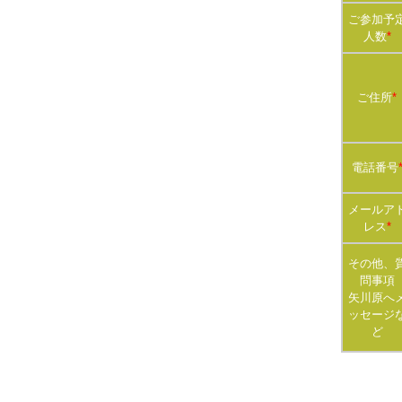
ご参加予
人数
*
ご住所
*
電話番号
メールア
レス
*
その他、
問事項
矢川原へ
ッセージ
ど