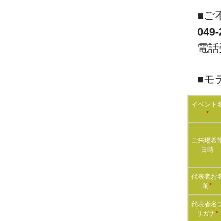
■ご
049-
電話
■モ
イベント
*
ご来場希
日時
代表者お
前
*
代表者名
リガナ
*