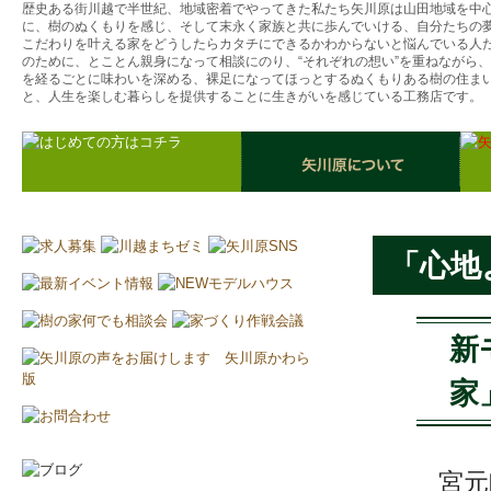
歴史ある街川越で半世紀、地域密着でやってきた私たち矢川原は山田地域を中
に、樹のぬくもりを感じ、そして末永く家族と共に歩んでいける、自分たちの
こだわりを叶える家をどうしたらカタチにできるかわからないと悩んでいる人
のために、とことん親身になって相談にのり、“それぞれの想い”を重ねながら
を経るごとに味わいを深める、裸足になってほっとするぬくもりある樹の住ま
と、人生を楽しむ暮らしを提供することに生きがいを感じている工務店です。
「心地
新
家
宮元