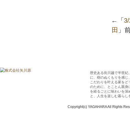
←「
3
田
」
歴史ある街川越で半世紀
に、樹のぬくもりを感じ
こだわりを叶える家をど
のために、とことん親身
を経るごとに味わいを深
と、人生を楽しむ暮らし
Copyright(c) YAGAHARA All Rights Res