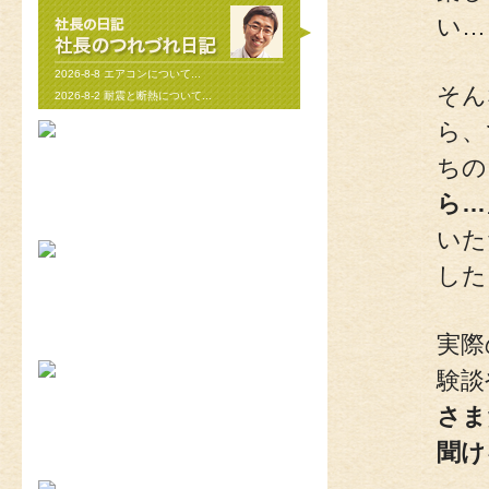
い…
2026-8-8
エアコンについて...
そん
2026-8-2
耐震と断熱について...
ら、
ちの
2019-11-11
上棟しました！ in川越市...
ら…
2019-10-23
配筋検査合格！ in川越市...
いた
した
2026-8-3
矢川原かわら版８月号～雷が...
2026-7-21
梅雨が明けました(^^;...
実際
験談
さま
2026-7-31
畑のワークショップ...
聞け
2026-7-10
いつまで扇風機で過ごせるか...