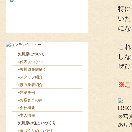
特に
いた
2026-8-8
見学会に密かに参加（笑）...
2026-8-7
お役目（笑）コーナー造り終...
にな
これ
矢川原について
しな
»代表あいさつ
ぜひ
»矢川原を紐解く
»スタッフ紹介
※こ
»協力業者紹介
»建築事例
»お客さまの声
»会社概要
»求人情報
※写
矢川原の住まいづくり
あり
»家づくりのこだわり