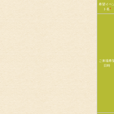
希望イベ
ト名
*
ご来場希
日時