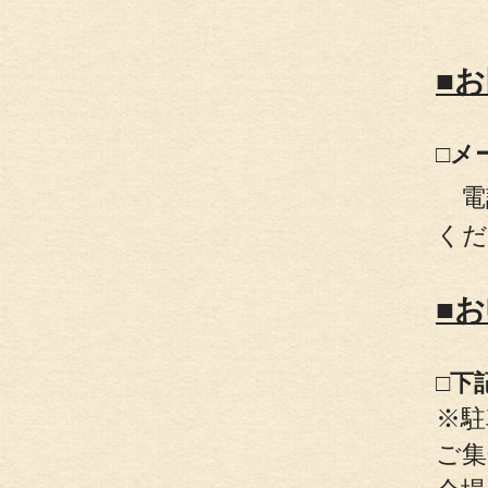
■
□メ
電
くだ
■
□下
※駐
ご集