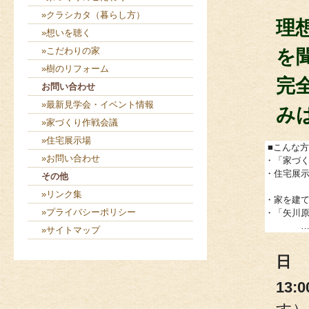
»クラシカタ（暮らし方）
理
»想いを聴く
»こだわりの家
を
»樹のリフォーム
完
お問い合わせ
»最新見学会・イベント情報
みは
»家づくり作戦会議
»住宅展示場
■こんな
»お問い合わせ
・「家づ
・住宅展
その他
自分た
»リンク集
・家を建
»プライバシーポリシー
・「矢川
…と経験
»サイトマップ
日
13:0