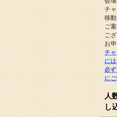
会場
チャ
移動
ご案
ござ
お申
チャ
には
必ず
にご
人
し