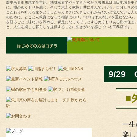
歴史ある街川越で半世紀、地域密着でやってきた私たち矢川原は山田地域を中
に、樹のぬくもりを感じ、そして末永く家族と共に歩んでいける、自分たちの
こだわりを叶える家をどうしたらカタチにできるかわからないと悩んでいる人
のために、とことん親身になって相談にのり、“それぞれの想い”を重ねながら
を経るごとに味わいを深める、裸足になってほっとするぬくもりある樹の住ま
と、人生を楽しむ暮らしを提供することに生きがいを感じている工務店です。
9/2
■
一生
楽し