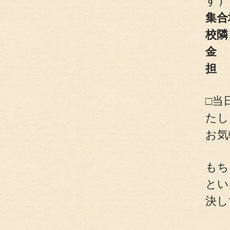
す）
集合
校隣
金
担
□当
たし
お気
もち
とい
決し