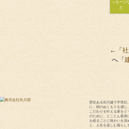
ッセージ
ど
←「
社
へ「
歴史ある街川越で半世紀
に、樹のぬくもりを感じ
こだわりを叶える家をど
のために、とことん親身
を経るごとに味わいを深
と、人生を楽しむ暮らし