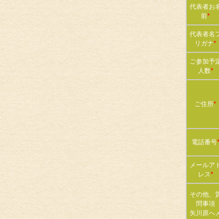
代表者お
前
*
代表者名
リガナ
*
ご参加予
人数
*
ご住所
*
電話番号
メールア
レス
*
その他、
問事項
矢川原へ