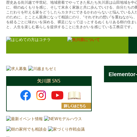
歴史ある街川越で半世紀、地域密着でやってきた私たち矢川原は山田地域を中
に、樹のぬくもりを感じ、そして末永く家族と共に歩んでいける、自分たちの
こだわりを叶える家をどうしたらカタチにできるかわからないと悩んでいる人
のために、とことん親身になって相談にのり、“それぞれの想い”を重ねながら
を経るごとに味わいを深める、裸足になってほっとするぬくもりある樹の住ま
と、人生を楽しむ暮らしを提供することに生きがいを感じている工務店です。
Elementor