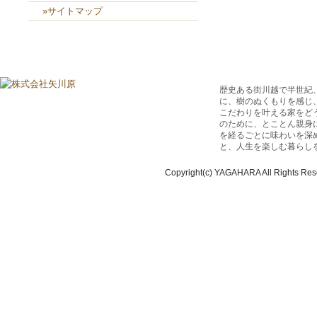
»サイトマップ
歴史ある街川越で半世紀
に、樹のぬくもりを感じ
こだわりを叶える家をど
のために、とことん親身
を経るごとに味わいを深
と、人生を楽しむ暮らし
Copyright(c) YAGAHARA All Rights Res