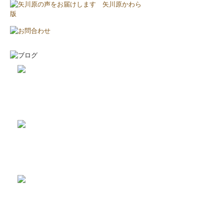
2026-8-2
耐震と断熱について...
2026-7-29
植栽の力って凄い‼...
2019-11-11
上棟しました！ in川越市...
2019-10-23
配筋検査合格！ in川越市...
2026-8-3
矢川原かわら版８月号～雷が...
2026-7-21
梅雨が明けました(^^;...