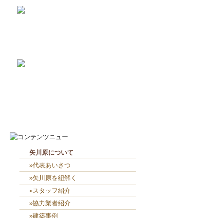
2026-7-31
畑のワークショップ...
2026-7-10
いつまで扇風機で過ごせるか...
2026-8-6
２人共、夢に向かって頑張れ...
2026-8-5
４人で外部板貼り👴👨👨👧...
矢川原について
»代表あいさつ
»矢川原を紐解く
»スタッフ紹介
»協力業者紹介
»建築事例