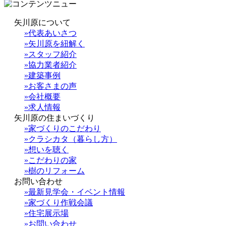
矢川原について
»代表あいさつ
»矢川原を紐解く
»スタッフ紹介
»協力業者紹介
»建築事例
»お客さまの声
»会社概要
»求人情報
矢川原の住まいづくり
»家づくりのこだわり
»クラシカタ（暮らし方）
»想いを聴く
»こだわりの家
»樹のリフォーム
お問い合わせ
»最新見学会・イベント情報
»家づくり作戦会議
»住宅展示場
»お問い合わせ