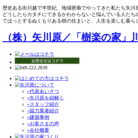
歴史ある街川越で半世紀、地域密着でやってきた私たち矢川
どうしたらカタチにできるかわからないと悩んでいる人たち
てほっとするぬくもりある樹の住まいと、人生を楽しむ暮ら
（株）矢川原／「樹楽の家」
»代表あいさつ
»矢川原を紐解く
»スタッフ紹介
»協力業者紹介
»建築事例
»お客さまの声
»会社概要