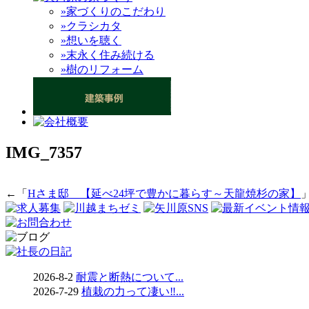
»家づくりのこだわり
»クラシカタ
»想いを聴く
»末永く住み続ける
»樹のリフォーム
IMG_7357
←「
Hさま邸＿【延べ24坪で豊かに暮らす～天龍焼杉の家】
2026-8-2
耐震と断熱について...
2026-7-29
植栽の力って凄い‼...