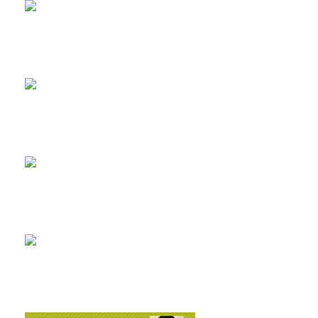
2026-8-2
耐震と断熱について...
2026-7-29
植栽の力って凄い‼...
2019-11-11
上棟しました！ in川越市...
2019-10-23
配筋検査合格！ in川越市...
2026-8-3
矢川原かわら版８月号～雷が...
2026-7-21
梅雨が明けました(^^;...
2026-7-31
畑のワークショップ...
2026-7-10
いつまで扇風機で過ごせるか...