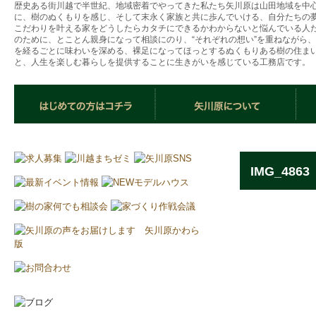
歴史ある街川越で半世紀、地域密着でやってきた私たち矢川原は山田地域を中
に、樹のぬくもりを感じ、そして末永く家族と共に歩んでいける、自分たちの
こだわりを叶える家をどうしたらカタチにできるかわからないと悩んでいる人
のために、とことん親身になって相談にのり、“それぞれの想い”を重ねながら
を経るごとに味わいを深める、裸足になってほっとするぬくもりある樹の住ま
と、人生を楽しむ暮らしを提供することに生きがいを感じている工務店です。
IMG_4863