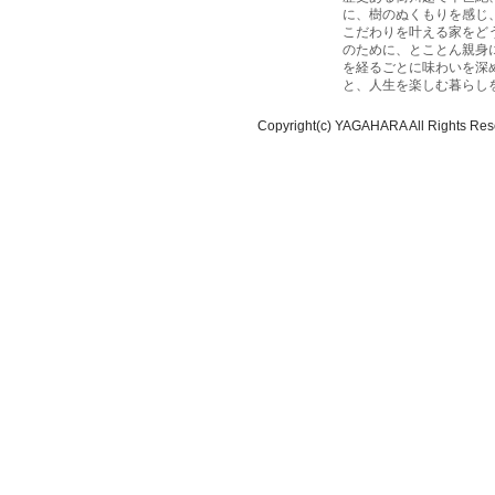
に、樹のぬくもりを感じ
こだわりを叶える家をど
のために、とことん親身
を経るごとに味わいを深
と、人生を楽しむ暮らし
Copyright(c) YAGAHARA All Rights Res