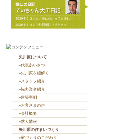
2026-8-6
２人共、夢に向かって頑張れ...
2026-8-5
４人で外部板貼り👴👨👨👧...
矢川原について
»代表あいさつ
»矢川原を紐解く
»スタッフ紹介
»協力業者紹介
»建築事例
»お客さまの声
»会社概要
»求人情報
矢川原の住まいづくり
»家づくりのこだわり