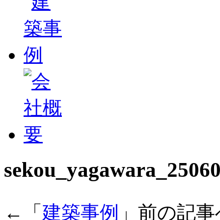
sekou_yagawara_2506
←「
建築事例
」前の記