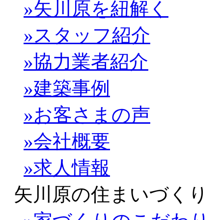
»矢川原を紐解く
»スタッフ紹介
»協力業者紹介
»建築事例
»お客さまの声
»会社概要
»求人情報
矢川原の住まいづくり