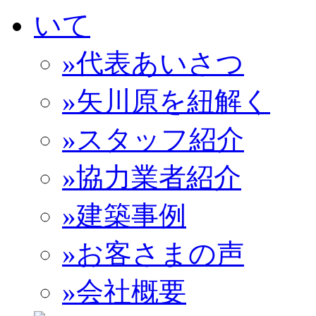
»代表あいさつ
»矢川原を紐解く
»スタッフ紹介
»協力業者紹介
»建築事例
»お客さまの声
»会社概要