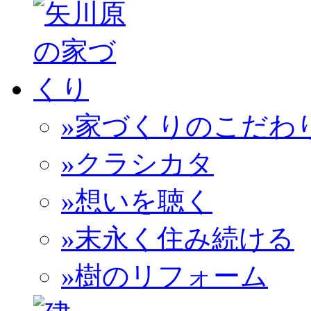
»家づくりのこだわ
»クラシカタ
»想いを聴く
»末永く住み続ける
»樹のリフォーム