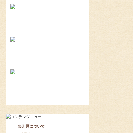
2026-8-3
矢川原かわら版８月号～雷が...
2026-7-21
梅雨が明けました(^^;...
2026-7-31
畑のワークショップ...
2026-7-10
いつまで扇風機で過ごせるか...
2026-8-8
見学会に密かに参加（笑）...
2026-8-7
お役目（笑）コーナー造り終...
矢川原について