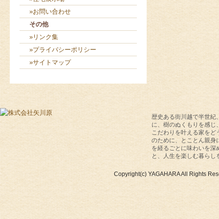
»お問い合わせ
その他
»リンク集
»プライバシーポリシー
»サイトマップ
歴史ある街川越で半世紀
に、樹のぬくもりを感じ
こだわりを叶える家をど
のために、とことん親身
を経るごとに味わいを深
と、人生を楽しむ暮らし
Copyright(c) YAGAHARA All Rights Res