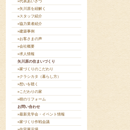
»代表あいさつ
»矢川原を紐解く
»スタッフ紹介
»協力業者紹介
»建築事例
»お客さまの声
»会社概要
»求人情報
矢川原の住まいづくり
»家づくりのこだわり
»クラシカタ（暮らし方）
»想いを聴く
»こだわりの家
»樹のリフォーム
お問い合わせ
»最新見学会・イベント情報
»家づくり作戦会議
»住宅展示場