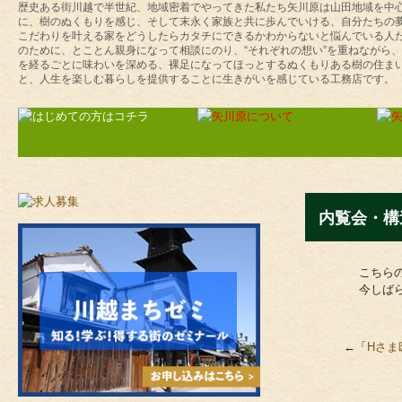
歴史ある街川越で半世紀、地域密着でやってきた私たち矢川原は山田地域を中
に、樹のぬくもりを感じ、そして末永く家族と共に歩んでいける、自分たちの
こだわりを叶える家をどうしたらカタチにできるかわからないと悩んでいる人
のために、とことん親身になって相談にのり、“それぞれの想い”を重ねながら
を経るごとに味わいを深める、裸足になってほっとするぬくもりある樹の住ま
と、人生を楽しむ暮らしを提供することに生きがいを感じている工務店です。
内覧会・構
こちら
今しば
←「
Hさま