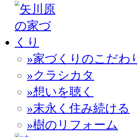
»家づくりのこだわ
»クラシカタ
»想いを聴く
»末永く住み続ける
»樹のリフォーム