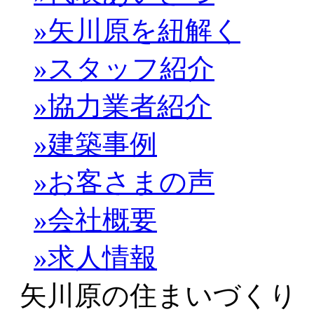
»矢川原を紐解く
»スタッフ紹介
»協力業者紹介
»建築事例
»お客さまの声
»会社概要
»求人情報
矢川原の住まいづくり