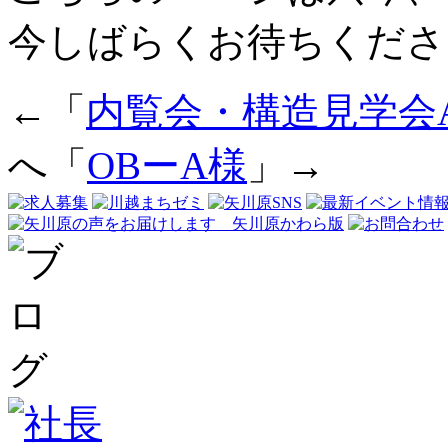
今しばらくお待ちくださ
←「
内覧会・構造見学会
へ「
OBーA様
」→