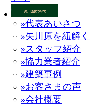
»代表あいさつ
»矢川原を紐解く
»スタッフ紹介
»協力業者紹介
»建築事例
»お客さまの声
»会社概要