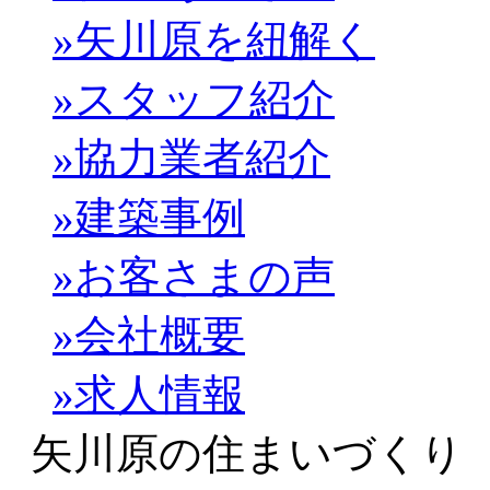
»矢川原を紐解く
»スタッフ紹介
»協力業者紹介
»建築事例
»お客さまの声
»会社概要
»求人情報
矢川原の住まいづくり