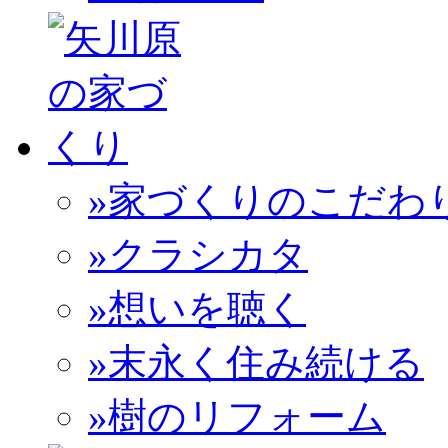
»家づくりのこだわ
»クラシカタ
»想いを聴く
»末永く住み続ける
»樹のリフォーム