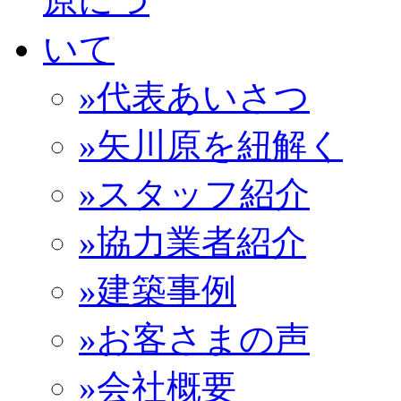
»代表あいさつ
»矢川原を紐解く
»スタッフ紹介
»協力業者紹介
»建築事例
»お客さまの声
»会社概要