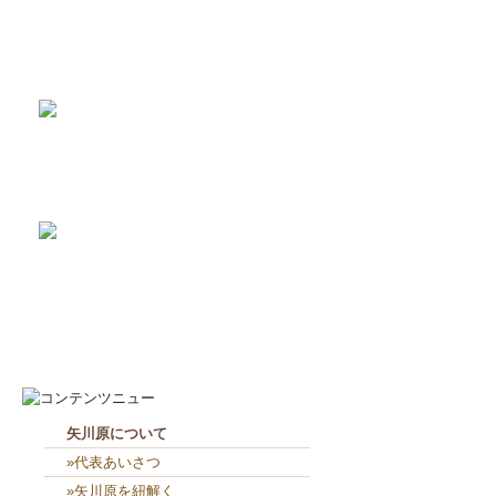
2026-8-3
矢川原かわら版８月号～雷が...
2026-7-21
梅雨が明けました(^^;...
2026-7-31
畑のワークショップ...
2026-7-10
いつまで扇風機で過ごせるか...
2026-8-8
見学会に密かに参加（笑）...
2026-8-7
お役目（笑）コーナー造り終...
矢川原について
»代表あいさつ
»矢川原を紐解く