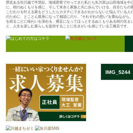
歴史ある街川越で半世紀、地域密着でやってきた私たち矢川原は山田地域を中
に、樹のぬくもりを感じ、そして末永く家族と共に歩んでいける、自分たちの
こだわりを叶える家をどうしたらカタチにできるかわからないと悩んでいる人
のために、とことん親身になって相談にのり、“それぞれの想い”を重ねながら
を経るごとに味わいを深める、裸足になってほっとするぬくもりある樹の住ま
と、人生を楽しむ暮らしを提供することに生きがいを感じている工務店です。
IMG_5244