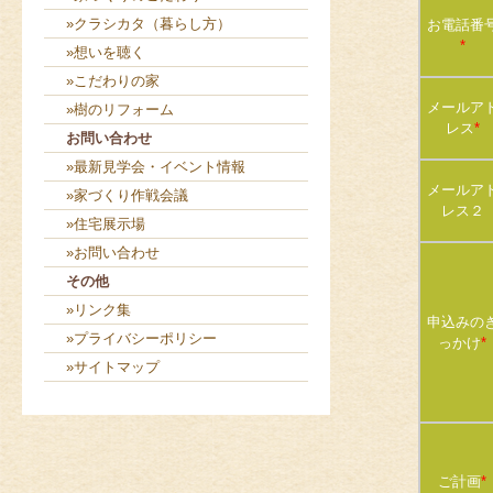
»クラシカタ（暮らし方）
お電話番
*
»想いを聴く
»こだわりの家
メールア
»樹のリフォーム
レス
*
お問い合わせ
»最新見学会・イベント情報
メールア
»家づくり作戦会議
レス２
»住宅展示場
»お問い合わせ
その他
»リンク集
申込みの
»プライバシーポリシー
っかけ
*
»サイトマップ
ご計画
*