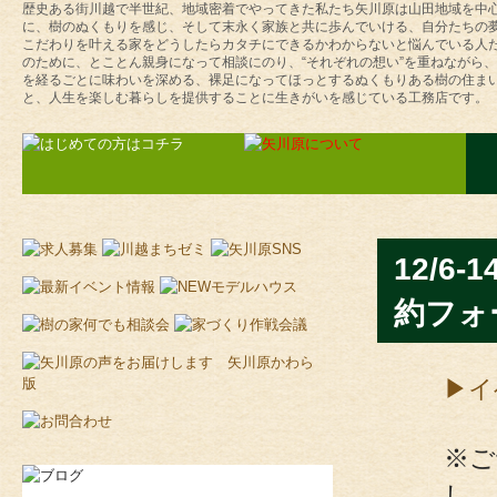
歴史ある街川越で半世紀、地域密着でやってきた私たち矢川原は山田地域を中
に、樹のぬくもりを感じ、そして末永く家族と共に歩んでいける、自分たちの
こだわりを叶える家をどうしたらカタチにできるかわからないと悩んでいる人
のために、とことん親身になって相談にのり、“それぞれの想い”を重ねながら
を経るごとに味わいを深める、裸足になってほっとするぬくもりある樹の住ま
と、人生を楽しむ暮らしを提供することに生きがいを感じている工務店です。
12/6
約フォ
▶イ
※ご
し、