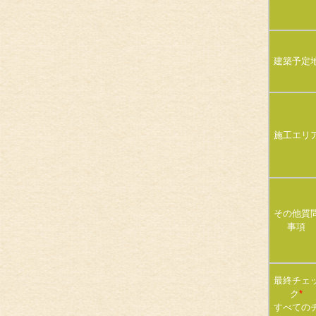
建築予定
施工エリ
その他質
事項
最終チェ
ク
*
すべての