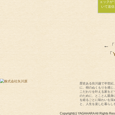
ェックが
いて送信
←「
「
歴史ある街川越で半世紀
に、樹のぬくもりを感じ
こだわりを叶える家をど
のために、とことん親身
を経るごとに味わいを深
と、人生を楽しむ暮らし
Copyright(c) YAGAHARA All Rights Res