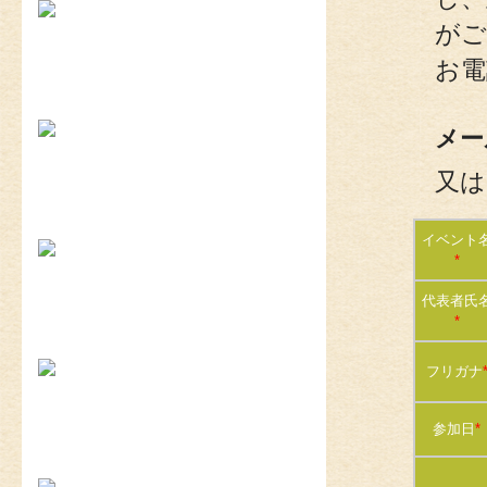
がご
お電
2026-8-2
耐震と断熱について...
2026-7-29
植栽の力って凄い‼...
メー
又は
2019-11-11
上棟しました！ in川越市...
2019-10-23
配筋検査合格！ in川越市...
イベント
*
代表者氏
2026-8-3
矢川原かわら版８月号～雷が...
*
2026-7-21
梅雨が明けました(^^;...
フリガナ
参加日
*
2026-7-31
畑のワークショップ...
2026-7-10
いつまで扇風機で過ごせるか...