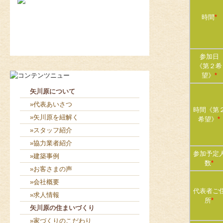
時間
*
2026-8-7
お役目（笑）コーナー造り終...
2026-8-6
２人共、夢に向かって頑張れ...
参加日
《第２希
望》
*
矢川原について
»代表あいさつ
時間《第
»矢川原を紐解く
希望》
*
»スタッフ紹介
»協力業者紹介
参加予定
»建築事例
数
*
»お客さまの声
»会社概要
代表者ご
»求人情報
所
*
矢川原の住まいづくり
»家づくりのこだわり