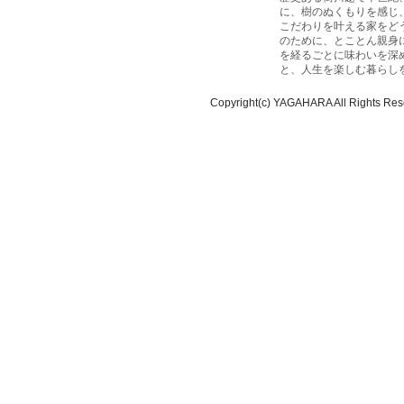
に、樹のぬくもりを感じ
こだわりを叶える家をど
のために、とことん親身
を経るごとに味わいを深
と、人生を楽しむ暮らし
Copyright(c) YAGAHARA All Rights Res