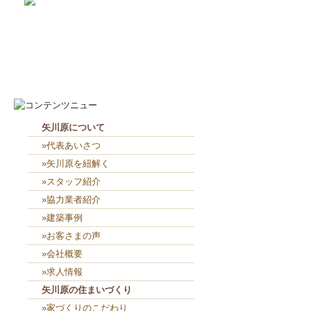
2026-8-6
２人共、夢に向かって頑張れ...
2026-8-5
４人で外部板貼り👴👨👨👧...
矢川原について
»代表あいさつ
»矢川原を紐解く
»スタッフ紹介
»協力業者紹介
»建築事例
»お客さまの声
»会社概要
»求人情報
矢川原の住まいづくり
»家づくりのこだわり