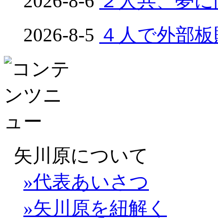
2026-8-6
２人共、夢に向
2026-8-5
４人で外部板貼り
矢川原について
»代表あいさつ
»矢川原を紐解く