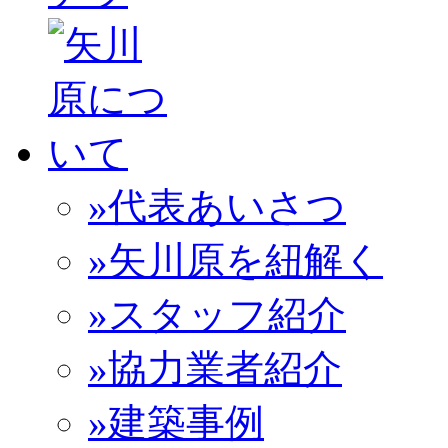
»代表あいさつ
»矢川原を紐解く
»スタッフ紹介
»協力業者紹介
»建築事例