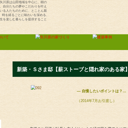
矢川原は山田地域を中心に、樹の
、自分たちの夢やこだわりを叶え
いる人たちのために、とことん親
ら、時を経るごとに味わいを深める、
生を楽しむ暮らしを提供すること
（株）矢川原／「樹楽の家」川越で夢を叶える注
住宅・リフォーム
新築・Ｓさま邸【薪ストーブと隠れ家のある家
― 自慢したいポイントは？…
（2014年7月お引渡し）