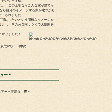
いただいたＳ様。
れ、「この土地ならこんな家が建てら
れなら自分のイメージする家が建つかも
ートされました。
空間にしたいという明確なイメージを
りとし、その分２階ＬＤＫで大空間を
上がりました！
代表取締役 田中尚
ュー＊
アー＝渡部香：
渡
＞