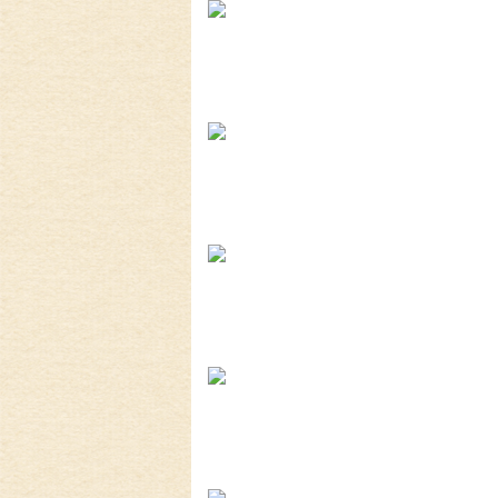
2026-8-2
耐震と断熱について...
2026-7-29
植栽の力って凄い‼...
2019-11-11
上棟しました！ in川越市...
2019-10-23
配筋検査合格！ in川越市...
2026-8-3
矢川原かわら版８月号～雷が...
2026-7-21
梅雨が明けました(^^;...
2026-7-31
畑のワークショップ...
2026-7-10
いつまで扇風機で過ごせるか...