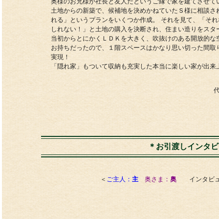
奥様のお兄様が社長と友人だというご縁で家を建てさせて
土地からの新築で、候補地を決めかねていたＳ様に相談さ
れる」というプランをいくつか作成。 それを見て、「そ
しれない！」と土地の購入を決断され、住まい造りをスタ
当初からとにかくＬＤＫを大きく、吹抜けのある開放的な
お持ちだったので、１階スペースはかなり思い切った間取
実現！
「隠れ家」もついて収納も充実した本当に楽しい家が出来
＊お引渡しインタビ
＜
ご主人：
主
奥さま：
奥
インタビュ