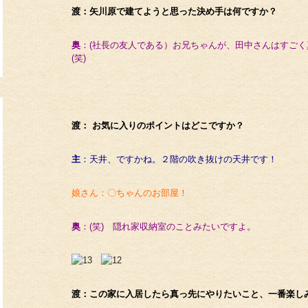
渡：矢川原で建てようと思った決め手は何ですか？
奥
：(社長の友人である）お兄ちゃんが、田中さんはすご
(笑)
渡： お気に入りのポイントはどこですか？
主
：天井、ですか
ね。２階の吹き抜けの天井です！
娘さん：〇ちゃんのお部屋！
奥
：(笑) 隠れ家収納室のことみたいですよ。
渡：この家に入居したら真っ先にやりたいこと、一番楽し