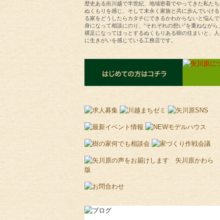
歴史ある街川越で半世紀、地域密着でやってきた私たち
ぬくもりを感じ、そして末永く家族と共に歩んでいける
る家をどうしたらカタチにできるかわからないと悩んで
身になって相談にのり、“それぞれの想い”を重ねなが
裸足になってほっとするぬくもりある樹の住まいと、人
に生きがいを感じている工務店です。