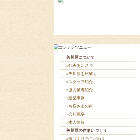
2026-8-5
４人で外部板貼り👴👨👨👧...
2026-8-4
板貼り始まり(め)ました💪...
矢川原について
»代表あいさつ
»矢川原を紐解く
»スタッフ紹介
»協力業者紹介
»建築事例
»お客さまの声
»会社概要
»求人情報
矢川原の住まいづくり
»家づくりのこだわり