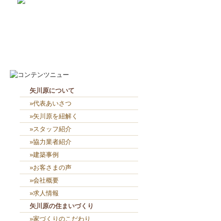
2026-8-7
お役目（笑）コーナー造り終...
2026-8-6
２人共、夢に向かって頑張れ...
矢川原について
»代表あいさつ
»矢川原を紐解く
»スタッフ紹介
»協力業者紹介
»建築事例
»お客さまの声
»会社概要
»求人情報
矢川原の住まいづくり
»家づくりのこだわり