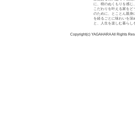
に、樹のぬくもりを感じ
こだわりを叶える家をど
のために、とことん親身
を経るごとに味わいを深
と、人生を楽しむ暮らし
Copyright(c) YAGAHARA All Rights Res