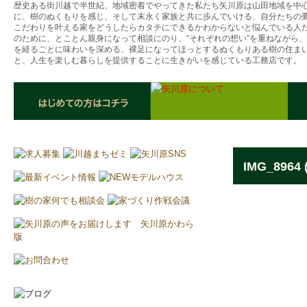
歴史ある街川越で半世紀、地域密着でやってきた私たち矢川原は山田地域を中
に、樹のぬくもりを感じ、そして末永く家族と共に歩んでいける、自分たちの
こだわりを叶える家をどうしたらカタチにできるかわからないと悩んでいる人
のために、とことん親身になって相談にのり、“それぞれの想い”を重ねながら
を経るごとに味わいを深める、裸足になってほっとするぬくもりある樹の住ま
と、人生を楽しむ暮らしを提供することに生きがいを感じている工務店です。
IMG_8964 (