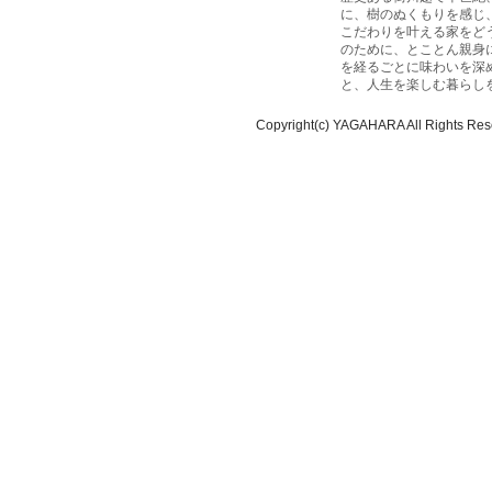
に、樹のぬくもりを感じ
こだわりを叶える家をど
のために、とことん親身
を経るごとに味わいを深
と、人生を楽しむ暮らし
Copyright(c) YAGAHARA All Rights Res