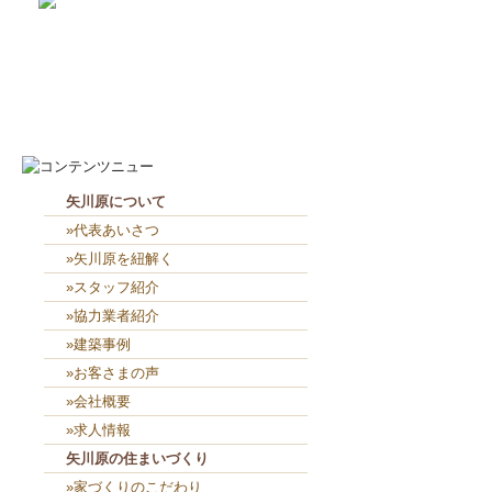
2026-8-7
お役目（笑）コーナー造り終...
2026-8-6
２人共、夢に向かって頑張れ...
矢川原について
»代表あいさつ
»矢川原を紐解く
»スタッフ紹介
»協力業者紹介
»建築事例
»お客さまの声
»会社概要
»求人情報
矢川原の住まいづくり
»家づくりのこだわり