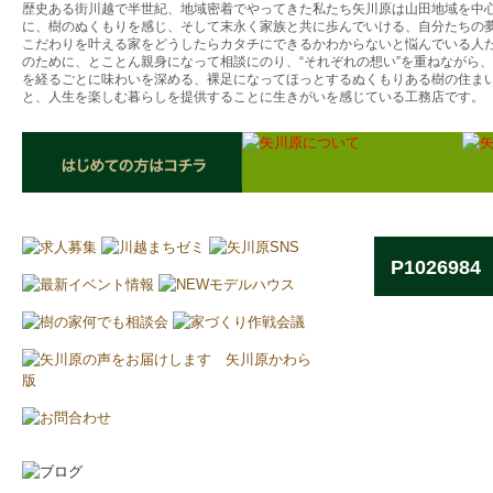
歴史ある街川越で半世紀、地域密着でやってきた私たち矢川原は山田地域を中
に、樹のぬくもりを感じ、そして末永く家族と共に歩んでいける、自分たちの
こだわりを叶える家をどうしたらカタチにできるかわからないと悩んでいる人
のために、とことん親身になって相談にのり、“それぞれの想い”を重ねながら
を経るごとに味わいを深める、裸足になってほっとするぬくもりある樹の住ま
と、人生を楽しむ暮らしを提供することに生きがいを感じている工務店です。
P1026984