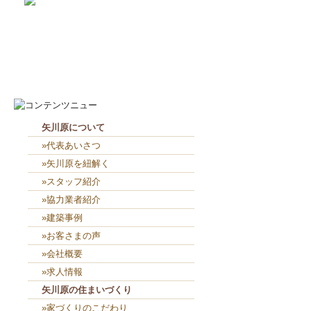
2026-8-7
お役目（笑）コーナー造り終...
2026-8-6
２人共、夢に向かって頑張れ...
矢川原について
»代表あいさつ
»矢川原を紐解く
»スタッフ紹介
»協力業者紹介
»建築事例
»お客さまの声
»会社概要
»求人情報
矢川原の住まいづくり
»家づくりのこだわり