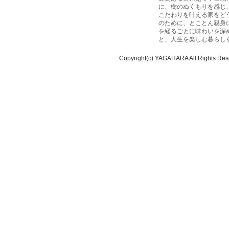
に、樹のぬくもりを感じ
こだわりを叶える家をど
のために、とことん親身
を経るごとに味わいを深
と、人生を楽しむ暮らし
Copyright(c) YAGAHARA All Rights Res