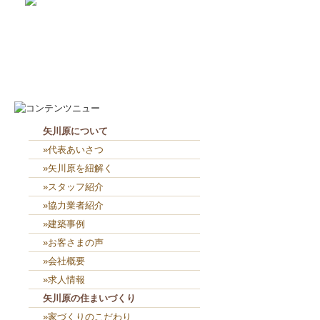
2026-8-8
見学会に密かに参加（笑）...
2026-8-7
お役目（笑）コーナー造り終...
矢川原について
»代表あいさつ
»矢川原を紐解く
»スタッフ紹介
»協力業者紹介
»建築事例
»お客さまの声
»会社概要
»求人情報
矢川原の住まいづくり
»家づくりのこだわり