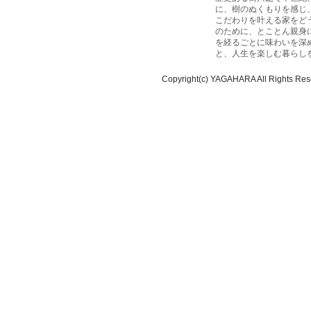
に、樹のぬくもりを感じ
こだわりを叶える家をど
のために、とことん親身
を経るごとに味わいを深
と、人生を楽しむ暮らし
Copyright(c) YAGAHARA All Rights Res