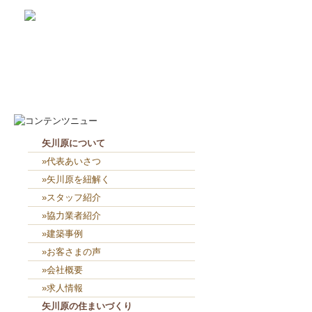
2026-8-6
２人共、夢に向かって頑張れ...
2026-8-5
４人で外部板貼り👴👨👨👧...
矢川原について
»代表あいさつ
»矢川原を紐解く
»スタッフ紹介
»協力業者紹介
»建築事例
»お客さまの声
»会社概要
»求人情報
矢川原の住まいづくり