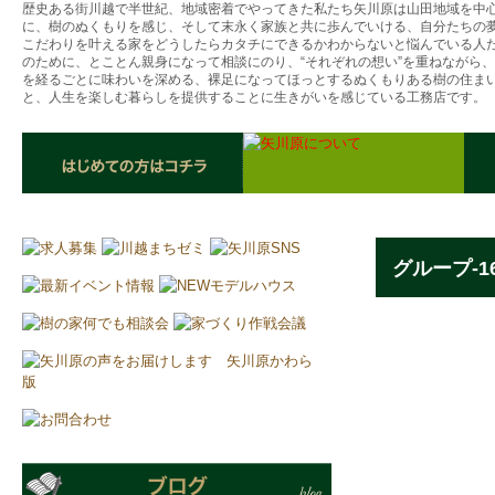
歴史ある街川越で半世紀、地域密着でやってきた私たち矢川原は山田地域を中
に、樹のぬくもりを感じ、そして末永く家族と共に歩んでいける、自分たちの
こだわりを叶える家をどうしたらカタチにできるかわからないと悩んでいる人
のために、とことん親身になって相談にのり、“それぞれの想い”を重ねながら
を経るごとに味わいを深める、裸足になってほっとするぬくもりある樹の住ま
と、人生を楽しむ暮らしを提供することに生きがいを感じている工務店です。
グループ-1