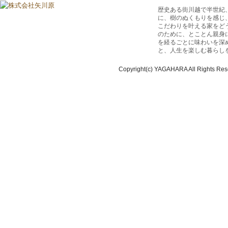
歴史ある街川越で半世紀
に、樹のぬくもりを感じ
こだわりを叶える家をど
のために、とことん親身
を経るごとに味わいを深
と、人生を楽しむ暮らし
Copyright(c) YAGAHARA All Rights Res