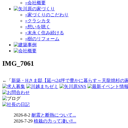
»会社概要
»家づくりのこだわり
»クラシカタ
»想いを聴く
»末永く住み続ける
»樹のリフォーム
IMG_7061
←「
新築・Hさま邸【延べ24坪で豊かに暮らす～天龍焼杉の
2026-8-2
耐震と断熱について...
2026-7-29
植栽の力って凄い‼...