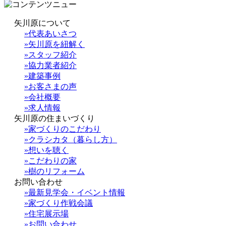
矢川原について
»代表あいさつ
»矢川原を紐解く
»スタッフ紹介
»協力業者紹介
»建築事例
»お客さまの声
»会社概要
»求人情報
矢川原の住まいづくり
»家づくりのこだわり
»クラシカタ（暮らし方）
»想いを聴く
»こだわりの家
»樹のリフォーム
お問い合わせ
»最新見学会・イベント情報
»家づくり作戦会議
»住宅展示場
»お問い合わせ