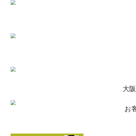
2026-8-8
エアコンについて...
2026-8-2
耐震と断熱について...
2019-11-11
上棟しました！ in川越市...
2019-10-23
配筋検査合格！ in川越市...
大
2026-8-3
矢川原かわら版８月号～雷が...
2026-7-21
梅雨が明けました(^^;...
お
2026-7-31
畑のワークショップ...
2026-7-10
いつまで扇風機で過ごせるか...