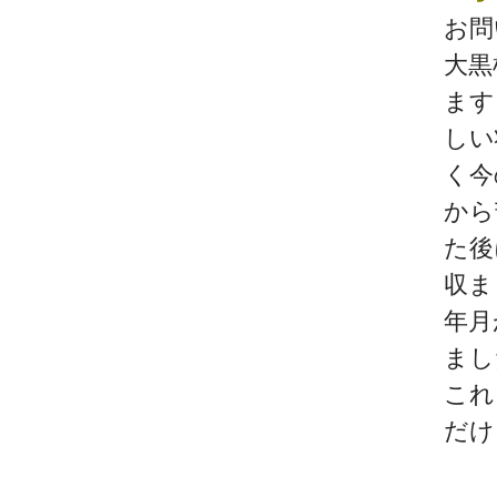
お問
大黒
ます
しい
く今
から
た後
収ま
年月
まし
これ
だけ