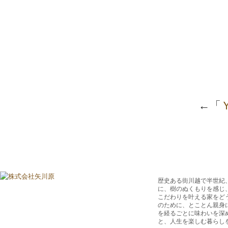
←「
歴史ある街川越で半世紀
に、樹のぬくもりを感じ
こだわりを叶える家をど
のために、とことん親身
を経るごとに味わいを深
と、人生を楽しむ暮らし