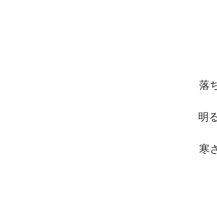
落
明
寒