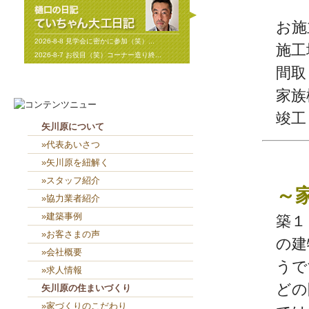
お施
2026-8-8
見学会に密かに参加（笑）...
施工
2026-8-7
お役目（笑）コーナー造り終...
間取
家族
竣工
矢川原について
»代表あいさつ
»矢川原を紐解く
»スタッフ紹介
～
»協力業者紹介
»建築事例
築１
»お客さまの声
の建
»会社概要
うで
»求人情報
どの
矢川原の住まいづくり
»家づくりのこだわり