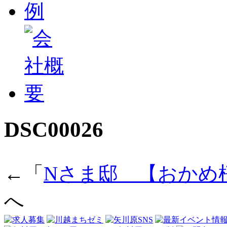
DSC00026
←「
Nさま邸＿【おかめ
へ