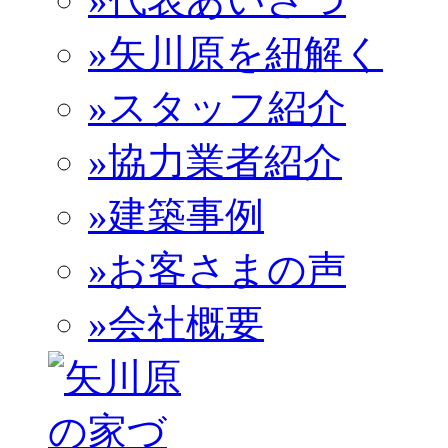
»矢川原を紐解く
»スタッフ紹介
»協力業者紹介
»建築事例
»お客さまの声
»会社概要