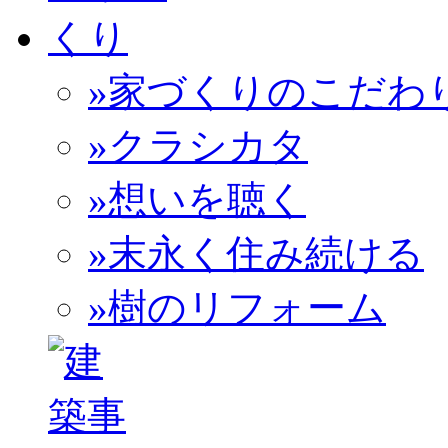
»家づくりのこだわ
»クラシカタ
»想いを聴く
»末永く住み続ける
»樹のリフォーム